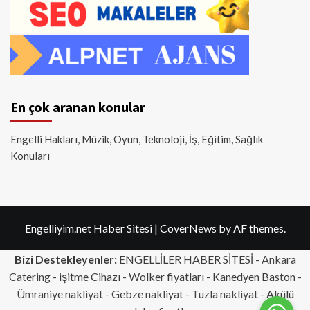
En çok aranan konular
Engelli Hakları, Müzik, Oyun, Teknoloji, İş, Eğitim, Sağlık
Konuları
Engelliyim.net Haber Sitesi
|
CoverNews
by AF themes.
Bizi Destekleyenler:
ENGELLİLER HABER SİTESİ -
Ankara
Catering
- işitme Cihazı - Wolker fiyatları - Kanedyen Baston -
Ümraniye nakliyat
-
Gebze nakliyat
-
Tuzla nakliyat
- Akülü