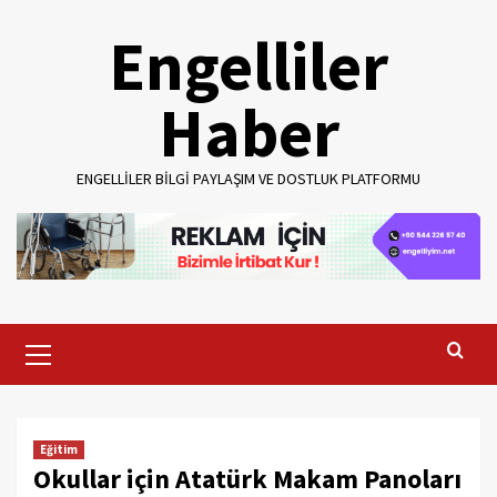
Skip
Engelliler
to
content
Haber
ENGELLILER BILGI PAYLAŞIM VE DOSTLUK PLATFORMU
Primary
Menu
Eğitim
Okullar için Atatürk Makam Panoları