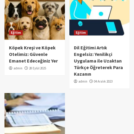
Eğitim
Eğitim
Köpek Kreşi ve Köpek
Dil Eğitimi Artık
Otelimiz: Güvenle
Engelsiz: Yenilikçi
Emanet Edeceğiniz Yer
Uygulama ile Uzaktan
Türkçe Öğreterek Para
admin
28 Eylül 2025
Kazanın
admin
04 Aralık 2023