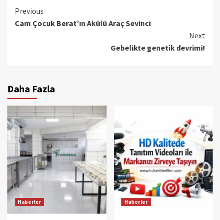
Continue
Previous
Cam Çocuk Berat’ın Akülü Araç Sevinci
Reading
Next
Gebelikte genetik devrimi!
Daha Fazla
Haberler
Haberler