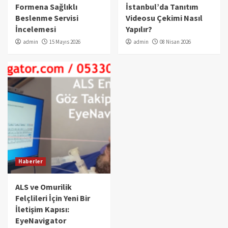
Formena Sağlıklı
İstanbul’da Tanıtım
Beslenme Servisi
Videosu Çekimi Nasıl
İncelemesi
Yapılır?
admin
15 Mayıs 2026
admin
08 Nisan 2026
Haberler
ALS ve Omurilik
Felçlileri İçin Yeni Bir
İletişim Kapısı:
EyeNavigator