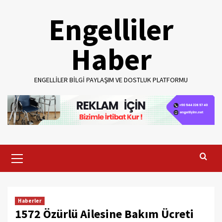
Skip
Engelliler
to
content
Haber
ENGELLILER BILGI PAYLAŞIM VE DOSTLUK PLATFORMU
Primary
Menu
Haberler
1572 Özürlü Ailesine Bakım Ücreti