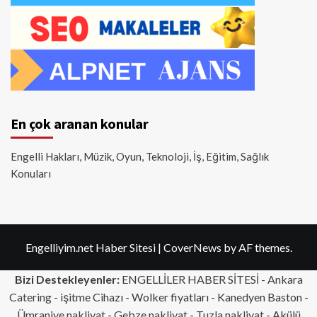
En çok aranan konular
Engelli Hakları, Müzik, Oyun, Teknoloji, İş, Eğitim, Sağlık
Konuları
Engelliyim.net Haber Sitesi
|
CoverNews
by AF themes.
Bizi Destekleyenler:
ENGELLİLER HABER SİTESİ -
Ankara
Catering
- işitme Cihazı - Wolker fiyatları - Kanedyen Baston -
Ümraniye nakliyat
-
Gebze nakliyat
-
Tuzla nakliyat
- Akülü