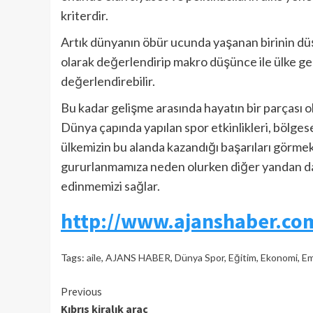
kriterdir.
Artık dünyanın öbür ucunda yaşanan birinin dü
olarak değerlendirip makro düşünce ile ülke gele
değerlendirebilir.
Bu kadar gelişme arasında hayatın bir parçası o
Dünya çapında yapılan spor etkinlikleri, bölgese
ülkemizin bu alanda kazandığı başarıları görme
gururlanmamıza neden olurken diğer yandan da 
edinmemizi sağlar.
http://www.ajanshaber.co
Tags:
aile
,
AJANS HABER
,
Dünya Spor
,
Eğitim
,
Ekonomi
,
Em
Continue
Previous
Kıbrıs kiralık araç