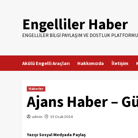
Skip
to
Engelliler Haber
content
ENGELLILER BILGI PAYLAŞIM VE DOSTLUK PLATFORMU
Akülü Engelli Araçları
Hakkımızda
İletişim
Haberler
Ajans Haber – G
admin
15 Ocak 2014
Yazıyı Sosyal Medyada Paylaş