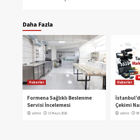
Reading
Daha Fazla
Haberler
Haberler
Formena Sağlıklı Beslenme
İstanbul’
Servisi İncelemesi
Çekimi Nas
admin
15 Mayıs 2026
admin
08