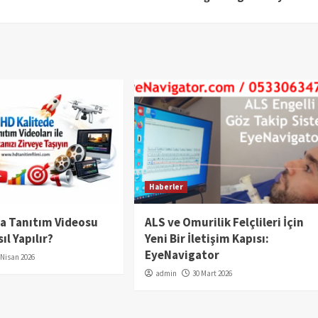
Haberler
da Tanıtım Videosu
ALS ve Omurilik Felçlileri İçin
ıl Yapılır?
Yeni Bir İletişim Kapısı:
EyeNavigator
 Nisan 2026
admin
30 Mart 2026