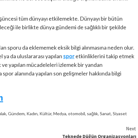
şüncesi tüm dünyayı etkilemekte. Dünyayı bir bütün
ceği ile birlikte dünya gündemi de sağlıklı bir şekilde
lan sporu da eklememek eksik bilgi alınmasına neden olur.
l ya da uluslararası yapılan
spor
etkinliklerini takip etmek
k ve yapılan mücadeleleri izlemek bir yandan
spor alanında yapılan son gelişmeler hakkında bilgi
m
lak
,
Gündem
,
Kadın
,
Kültür
,
Medya
,
otomobil
,
sağlık
,
Sanat
,
Siyaset
Next
Teknede Düğün Organizasyonları