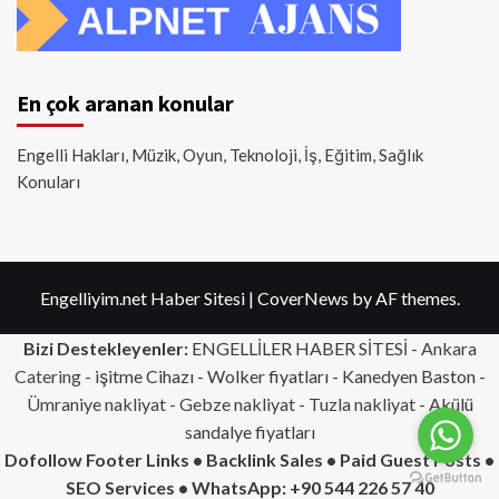
En çok aranan konular
Engelli Hakları, Müzik, Oyun, Teknoloji, İş, Eğitim, Sağlık
Konuları
Engelliyim.net Haber Sitesi
|
CoverNews
by AF themes.
Bizi Destekleyenler:
ENGELLİLER HABER SİTESİ -
Ankara
Catering
- işitme Cihazı - Wolker fiyatları - Kanedyen Baston -
Ümraniye nakliyat
-
Gebze nakliyat
-
Tuzla nakliyat
- Akülü
sandalye fiyatları
Dofollow Footer Links • Backlink Sales • Paid Guest Posts •
SEO Services • WhatsApp: +90 544 226 57 40