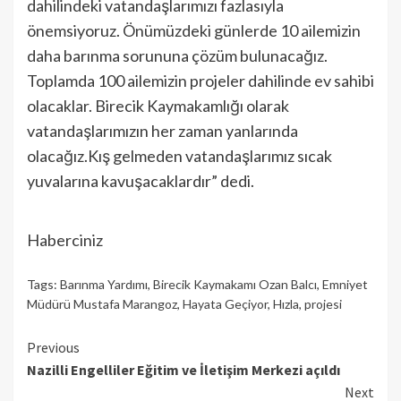
dahilindeki vatandaşlarımızı fazlasıyla
önemsiyoruz. Önümüzdeki günlerde 10 ailemizin
daha barınma sorununa çözüm bulunacağız.
Toplamda 100 ailemizin projeler dahilinde ev sahibi
olacaklar. Birecik Kaymakamlığı olarak
vatandaşlarımızın her zaman yanlarında
olacağız.Kış gelmeden vatandaşlarımız sıcak
yuvalarına kavuşacaklardır” dedi.
Haberciniz
Tags:
Barınma Yardımı
,
Birecik Kaymakamı Ozan Balcı
,
Emniyet
Müdürü Mustafa Marangoz
,
Hayata Geçiyor
,
Hızla
,
projesi
Continue
Previous
Nazilli Engelliler Eğitim ve İletişim Merkezi açıldı
Reading
Next