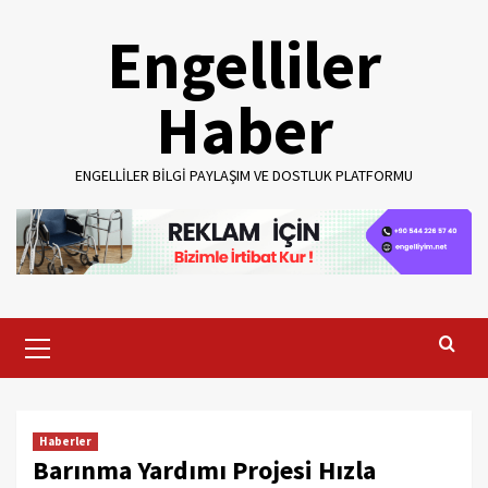
Skip
Engelliler
to
content
Haber
ENGELLILER BILGI PAYLAŞIM VE DOSTLUK PLATFORMU
Primary
Menu
Haberler
Barınma Yardımı Projesi Hızla