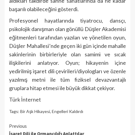
aldıkları takdirde sahne sanatlarında da ne kadar
başarılı olabileceğini gösterdi.
Profesyonel hayatlarında tiyatrocu, dansçı,
psikolojik danışman olan gönüllü Düşler Akademisi
eğitmenleri tarafından yazılan ve yönetilen oyun,
Düşler Mahallesi’nde geçen iki gün içinde mahalle
sakinlerinin birbirleriyle olan samimi ve sıcak
ilişkilerini anlatıyor. Oyun; hikayenin içine
yedirilmiş işaret dili çevirileri/diyologları ve özenle
yazılmış metni ile tüm fiziksel devazvantajlı
gruplara hitap etmesi ile büyük dikkat çekiyor.
Türk İnternet
Tags:
Bir Aşk Hikayesi
,
Engelleri Kaldırdı
Continue
Previous
İşaret Dili ile Ormancılığı Anlattılar