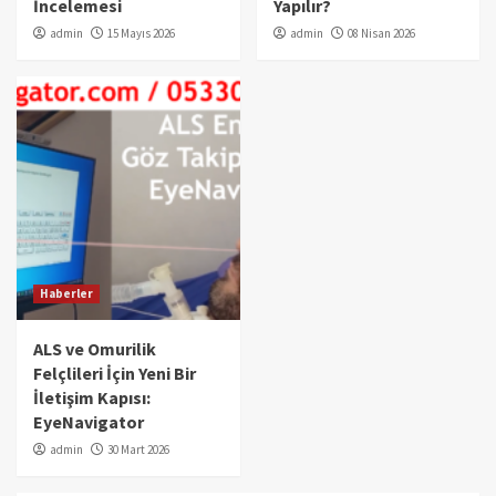
İncelemesi
Yapılır?
admin
15 Mayıs 2026
admin
08 Nisan 2026
Haberler
ALS ve Omurilik
Felçlileri İçin Yeni Bir
İletişim Kapısı:
EyeNavigator
admin
30 Mart 2026