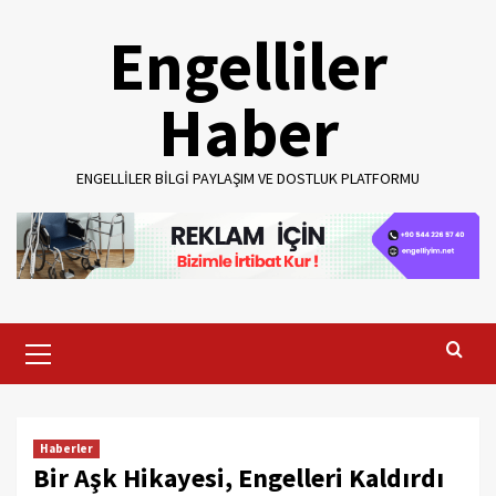
Skip
Engelliler
to
content
Haber
ENGELLILER BILGI PAYLAŞIM VE DOSTLUK PLATFORMU
Primary
Menu
Haberler
Bir Aşk Hikayesi, Engelleri Kaldırdı