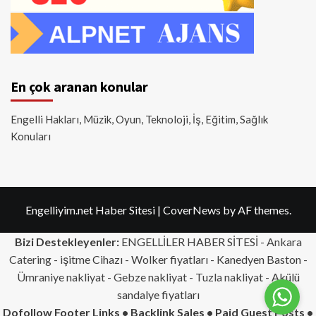
En çok aranan konular
Engelli Hakları, Müzik, Oyun, Teknoloji, İş, Eğitim, Sağlık
Konuları
Engelliyim.net Haber Sitesi
|
CoverNews
by AF themes.
Bizi Destekleyenler:
ENGELLİLER HABER SİTESİ -
Ankara
Catering
- işitme Cihazı - Wolker fiyatları - Kanedyen Baston -
Ümraniye nakliyat
-
Gebze nakliyat
-
Tuzla nakliyat
- Akülü
sandalye fiyatları
Dofollow Footer Links • Backlink Sales • Paid Guest Posts •