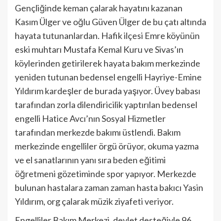
Gençliğinde keman çalarak hayatını kazanan
Kasım Ülger ve oğlu Güven Ülger de bu çatı altında
hayata tutunanlardan. Hafik ilçesi Emre köyünün
eski muhtarı Mustafa Kemal Kuru ve Sivas’ın
köylerinden getirilerek hayata bakım merkezinde
yeniden tutunan bedensel engelli Hayriye-Emine
Yıldırım kardeşler de burada yaşıyor. Üvey babası
tarafından zorla dilendiricilik yaptırılan bedensel
engelli Hatice Avcı’nın Sosyal Hizmetler
tarafından merkezde bakımı üstlendi. Bakım
merkezinde engelliler örgü örüyor, okuma yazma
ve el sanatlarının yanı sıra beden eğitimi
öğretmeni gözetiminde spor yapıyor. Merkezde
bulunan hastalara zaman zaman hasta bakıcı Yasin
Yıldırım, org çalarak müzik ziyafeti veriyor.
Engelliler Bakım Merkezi, devlet desteğiyle 96