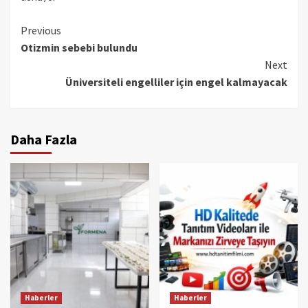
Continue
Previous
Otizmin sebebi bulundu
Reading
Next
Üniversiteli engelliler için engel kalmayacak
Daha Fazla
Haberler
Haberler