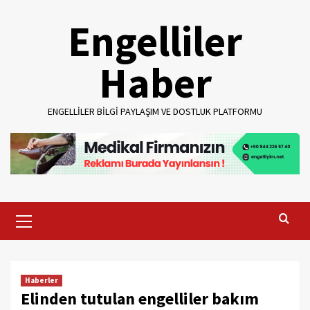
Skip
Engelliler
to
content
Haber
ENGELLILER BILGI PAYLAŞIM VE DOSTLUK PLATFORMU
Primary
Menu
Haberler
Elinden tutulan engelliler bakım