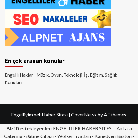
En çok aranan konular
Engelli Hakları, Müzik, Oyun, Teknoloji, İş, Eğitim, Sağlık
Konuları
Engelliyim.net Haber Sitesi
|
CoverNews
by AF themes.
Bizi Destekleyenler:
ENGELLİLER HABER SİTESİ -
Ankara
Catering
- işitme Cihazı - Wolker fiyatları - Kanedyen Baston -