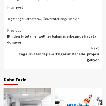
Hürriyet
Tags:
engel kalmayacak
,
Üniversiteli engelliler için
Continue
Previous
Elinden tutulan engelliler bakım merkezinde hayata
Reading
dönüyor
Next
Engelli vatandaşlara ‘Engelsiz Mahalle’ projesi
geliyor
Daha Fazla