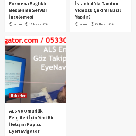
Formena Sağlıklı
İstanbul’da Tanıtım
Beslenme Servisi
Videosu Çekimi Nasıl
İncelemesi
Yapılır?
admin
15 Mayıs 2026
admin
08 Nisan 2026
Haberler
ALS ve Omurilik
Felçlileri İçin Yeni Bir
İletişim Kapısı:
EyeNavigator