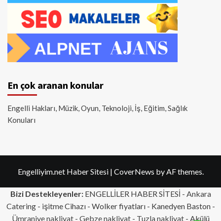
En çok aranan konular
Engelli Hakları, Müzik, Oyun, Teknoloji, İş, Eğitim, Sağlık
Konuları
Engelliyim.net Haber Sitesi
|
CoverNews
by AF themes.
Bizi Destekleyenler:
ENGELLİLER HABER SİTESİ -
Ankara
Catering
- işitme Cihazı - Wolker fiyatları - Kanedyen Baston -
Ümraniye nakliyat
-
Gebze nakliyat
-
Tuzla nakliyat
- Akülü