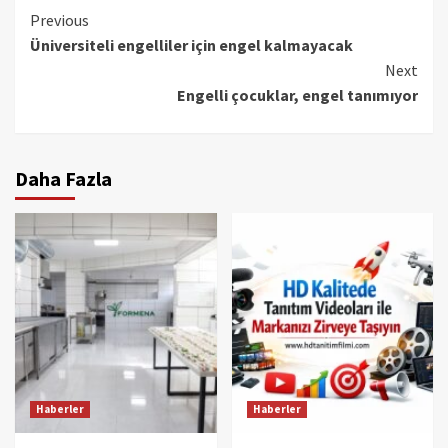
Continue
Previous
Üniversiteli engelliler için engel kalmayacak
Reading
Next
Engelli çocuklar, engel tanımıyor
Daha Fazla
Haberler
Haberler