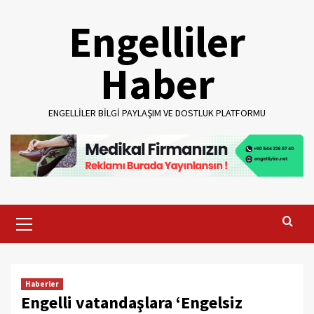
Skip
Engelliler
to
content
Haber
ENGELLILER BILGI PAYLAŞIM VE DOSTLUK PLATFORMU
Primary
Menu
Haberler
Engelli vatandaşlara ‘Engelsiz