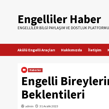
Skip
to
Engelliler Haber
content
ENGELLILER BILGI PAYLAŞIM VE DOSTLUK PLATFORMU
Akülü Engelli Araçları
Hakkımızda
İletişim
Haberler
Engelli Bireyler
Beklentileri
admin
31 Aralık 2023