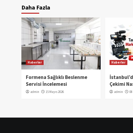
Daha Fazla
Haberler
Haberler
Formena Sağlıklı Beslenme
İstanbul’
Servisi İncelemesi
Çekimi Nas
admin
15 Mayıs 2026
admin
08