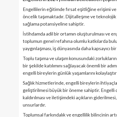
Engellilerin eğitimde fırsat eşitliğine erişimi v
öncelik taşımaktadır. Dijitalleşme ve teknolojik 
sağlama potansiyeline sahiptir.
İstihdamda adil bir ortamın oluşturulması ve enge
toplumun genel refahına olumlu katkılarda bulu
yaygınlaşması, iş dünyasında daha kapsayıcı bir
Toplu taşıma ve ulaşım konusundaki zorlukların o
bir şekilde katılımını sağlayacak önemli bir adımd
engelli bireylerin günlük yaşamlarını kolaylaştır
Sağlık hizmetlerinde, engelli bireylerin ihtiyaçl
geliştirilmesi büyük bir öneme sahiptir. Engelli 
kaldırılması ve iletişimdeki açıkların giderilmes
unsurlardır.
Toplumsal farkındalık ve engellilik bilincinin art