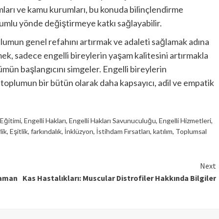
ları ve kamu kurumları, bu konuda bilinçlendirme
umlu yönde değiştirmeye katkı sağlayabilir.
oplumun genel refahını artırmak ve adaleti sağlamak adına
ek, sadece engelli bireylerin yaşam kalitesini artırmakla
ün başlangıcını simgeler. Engelli bireylerin
 toplumun bir bütün olarak daha kapsayıcı, adil ve empatik
 Eğitimi
,
Engelli Hakları
,
Engelli Hakları Savunuculuğu
,
Engelli Hizmetleri
,
lik
,
Eşitlik
,
farkındalık
,
İnklüzyon
,
İstihdam Fırsatları
,
katılım
,
Toplumsal
Next
Zaman
Kas Hastalıkları: Muscular Distrofiler Hakkında Bilgiler