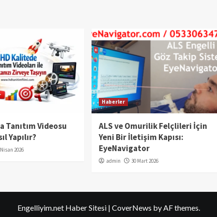
Haberler
da Tanıtım Videosu
ALS ve Omurilik Felçlileri İçin
ıl Yapılır?
Yeni Bir İletişim Kapısı:
EyeNavigator
 Nisan 2026
admin
30 Mart 2026
Engelliyim.net Haber Sitesi
|
CoverNews
by AF themes.