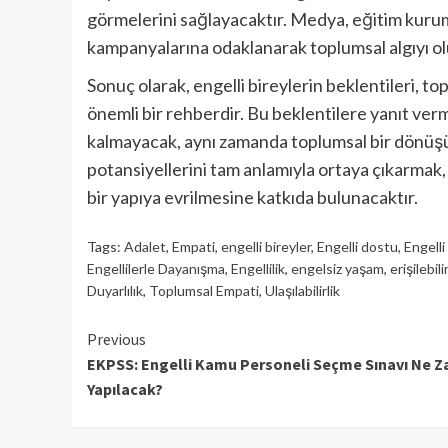
görmelerini sağlayacaktır. Medya, eğitim kurum
kampanyalarına odaklanarak toplumsal algıyı ol
Sonuç olarak, engelli bireylerin beklentileri, t
önemli bir rehberdir. Bu beklentilere yanıt verm
kalmayacak, aynı zamanda toplumsal bir dönüşüm
potansiyellerini tam anlamıyla ortaya çıkarmak,
bir yapıya evrilmesine katkıda bulunacaktır.
Tags:
Adalet
,
Empati
,
engelli bireyler
,
Engelli dostu
,
Engelli
Engellilerle Dayanışma
,
Engellilik
,
engelsiz yaşam
,
erişilebilir
Duyarlılık
,
Toplumsal Empati
,
Ulaşılabilirlik
Continue
Previous
EKPSS: Engelli Kamu Personeli Seçme Sınavı Ne 
Reading
Yapılacak?