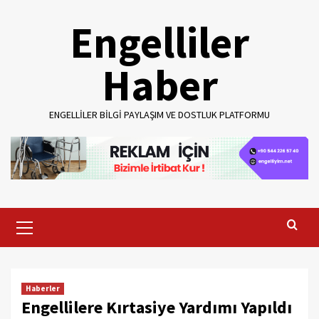
Skip
Engelliler
to
content
Haber
ENGELLILER BILGI PAYLAŞIM VE DOSTLUK PLATFORMU
Primary
Menu
Haberler
Engellilere Kırtasiye Yardımı Yapıldı