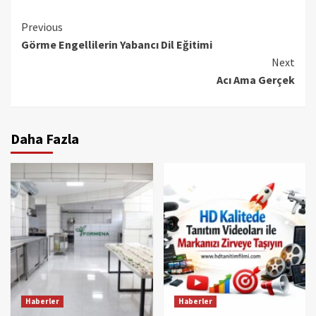
Continue
Previous
Görme Engellilerin Yabancı Dil Eğitimi
Reading
Next
Acı Ama Gerçek
Daha Fazla
Haberler
Haberler