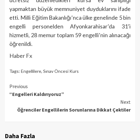
ücretsiz düzenledikleri kursa ev sahipliği
yapmaktan büyük memnuniyet duyduklarını ifade
etti. Milli Eğitim Bakanlığı’nca ülke genelinde 5 bin
engelli personelden Afyonkarahisar’da 31’i
hizmetli, 28 memur toplam 59 engelli’nin alınacağı
öğrenildi.
Haber Fx
Tags:
Engellilere
,
Sınav Öncesi Kurs
Continue
Previous
“Engelleri Kaldırıyoruz”
Reading
Next
Öğrenciler Engellilerin Sorunlarına Dikkat Çektiler
Daha Fazla