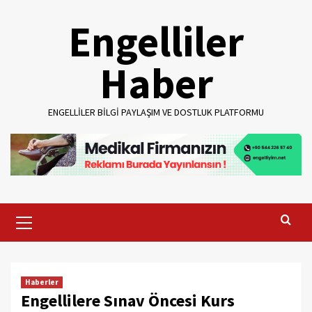
Skip
Engelliler
to
content
Haber
ENGELLILER BILGI PAYLAŞIM VE DOSTLUK PLATFORMU
Primary
Menu
Haberler
Engellilere Sınav Öncesi Kurs