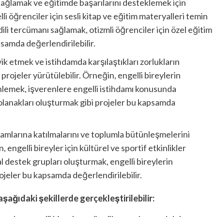
 sağlamak ve eğitimde başarılarını desteklemek için
li öğrenciler için sesli kitap ve eğitim materyalleri temin
dili tercümanı sağlamak, otizmli öğrenciler için özel eğitim
psamda değerlendirilebilir.
vik etmek ve istihdamda karşılaştıkları zorlukların
rojeler yürütülebilir. Örneğin, engelli bireylerin
enlemek, işverenlere engelli istihdamı konusunda
ş olanakları oluşturmak gibi projeler bu kapsamda
şamlarına katılmalarını ve toplumla bütünleşmelerini
 engelli bireyler için kültürel ve sportif etkinlikler
l destek grupları oluşturmak, engelli bireylerin
jeler bu kapsamda değerlendirilebilir.
 aşağıdaki şekillerde gerçekleştirilebilir: