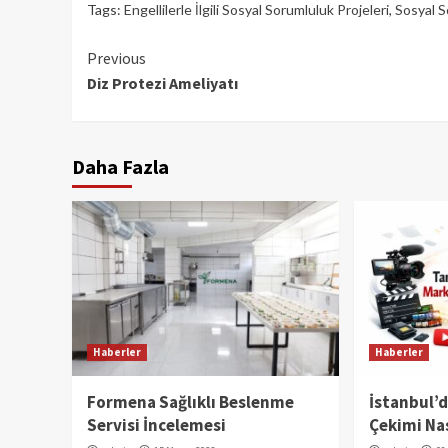
Tags:
Engellilerle İlgili Sosyal Sorumluluk Projeleri
,
Sosyal S
Continue
Previous
Diz Protezi Ameliyatı
Reading
Daha Fazla
Haberler
Haberler
Formena Sağlıklı Beslenme
İstanbul’
Servisi İncelemesi
Çekimi Nas