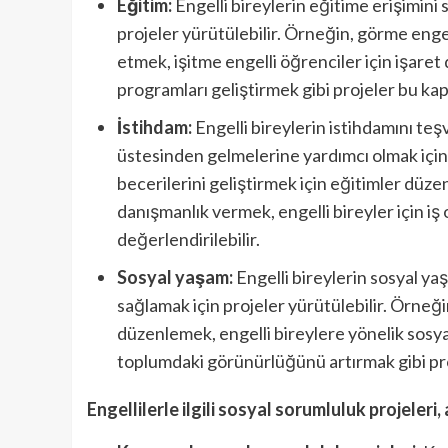
Eğitim:
Engelli bireylerin eğitime erişimini
projeler yürütülebilir. Örneğin, görme engel
etmek, işitme engelli öğrenciler için işaret 
programları geliştirmek gibi projeler bu ka
İstihdam:
Engelli bireylerin istihdamını teş
üstesinden gelmelerine yardımcı olmak için p
becerilerini geliştirmek için eğitimler düz
danışmanlık vermek, engelli bireyler için i
değerlendirilebilir.
Sosyal yaşam:
Engelli bireylerin sosyal ya
sağlamak için projeler yürütülebilir. Örneğin,
düzenlemek, engelli bireylere yönelik sosya
toplumdaki görünürlüğünü artırmak gibi pro
Engellilerle ilgili sosyal sorumluluk projeleri,