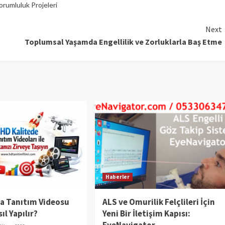
orumluluk Projeleri
Next
Toplumsal Yaşamda Engellilik ve Zorluklarla Baş Etme
Haberler
da Tanıtım Videosu
ALS ve Omurilik Felçlileri İçin
ıl Yapılır?
Yeni Bir İletişim Kapısı: