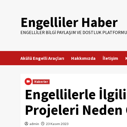
Skip
to
Engelliler Haber
content
ENGELLILER BILGI PAYLAŞIM VE DOSTLUK PLATFORMU
Akülü Engelli Araçları
Hakkımızda
İletişim
Haberler
Engellilerle İlgi
Projeleri Neden
admin
23 Kasım 2023