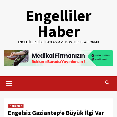
Skip
Engelliler
to
content
Haber
ENGELLILER BILGI PAYLAŞIM VE DOSTLUK PLATFORMU
Primary
Menu
Haberler
Engelsiz Gaziantep’e Büyük İlgi Var