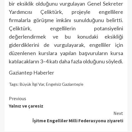
bir eksiklik olduğunu vurgulayan Genel Sekreter
Yardımcısı Çeliktürk, projeyle engellilere
firmalarla görüşme imkânı sunulduğunu belirtti.
Çeliktürk, engellilerin potansiyelini
değerlendirmek ve bu konudaki eksikliği
giderdiklerini de vurgulayarak, engelliler için
düzenlenen kurslara yapılan başvuruların kursa
katılacakların 3–4 katı daha fazla olduğunu söyledi.
Gaziantep Haberler
Tags:
Büyük İlgi Var
,
Engelsiz Gaziantep'e
Continue
Previous
Yalnız ve çaresiz
Reading
Next
İşitme Engelliler Milli Federasyonu ziyareti