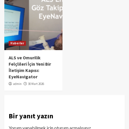
Haberler
ALS ve Omurilik
Felçlileri İçin Yeni Bir
İletişim Kapısı:
EyeNavigator
admin
30 Mart 2026
Bir yanıt yazın
Yorum yapabilmek için
oturum açmalısınız
.