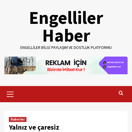
Skip
Engelliler
to
content
Haber
ENGELLILER BILGI PAYLAŞIM VE DOSTLUK PLATFORMU
Primary
Menu
Haberler
Yalnız ve çaresiz