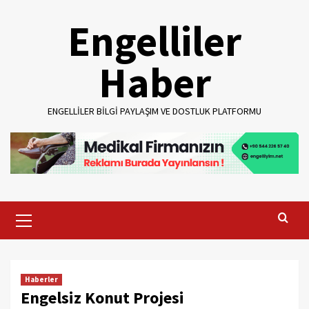
Skip
Engelliler
to
content
Haber
ENGELLILER BILGI PAYLAŞIM VE DOSTLUK PLATFORMU
Primary
Menu
Haberler
Engelsiz Konut Projesi