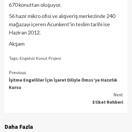
670 konuttan oluşuyor.
56 hazır mikro ofisi ve alışveriş merkezinde 240
mağazayı içeren Acunkent’in teslim tarihi ise
Haziran 2012.
Akşam
Tags:
Engelsiz Konut Projesi
Continue
Previous
İşitme Engelliler İçin İşaret Diliyle Ömss’ye Hazırlık
Reading
Kursu
Next
Etiket Rehberi
Daha Fazla