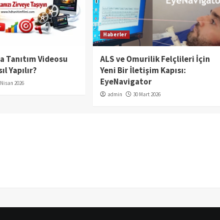
Haberler
da Tanıtım Videosu
ALS ve Omurilik Felçlileri İçin
ıl Yapılır?
Yeni Bir İletişim Kapısı:
EyeNavigator
 Nisan 2026
admin
30 Mart 2026