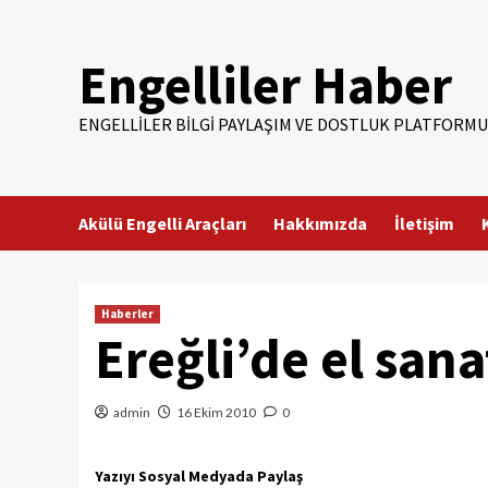
Skip
to
Engelliler Haber
content
ENGELLILER BILGI PAYLAŞIM VE DOSTLUK PLATFORMU
Akülü Engelli Araçları
Hakkımızda
İletişim
Haberler
Ereğli’de el sanat
admin
16 Ekim 2010
0
Yazıyı Sosyal Medyada Paylaş