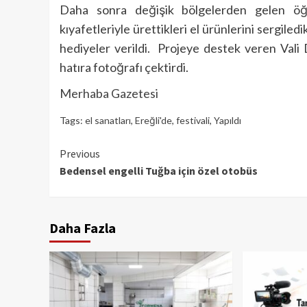
Daha sonra değişik bölgelerden gelen öğre
kıyafetleriyle ürettikleri el ürünlerini sergiledi
hediyeler verildi. Projeye destek veren Vali 
hatıra fotoğrafı çektirdi.
Merhaba Gazetesi
Tags:
el sanatları
,
Ereğli'de
,
festivali
,
Yapıldı
Continue
Previous
Bedensel engelli Tuğba için özel otobüs
Reading
Daha Fazla