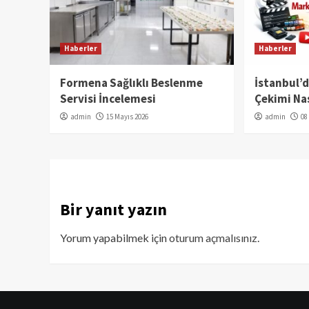
Haberler
Haberler
Formena Sağlıklı Beslenme
İstanbul’
Servisi İncelemesi
Çekimi Nas
admin
15 Mayıs 2026
admin
08
Bir yanıt yazın
Yorum yapabilmek için
oturum açmalısınız
.