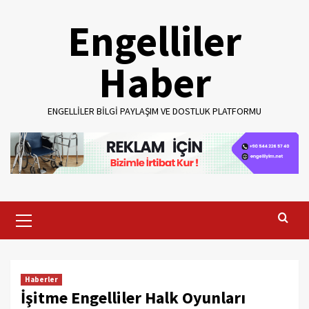
Skip
Engelliler
to
content
Haber
ENGELLILER BILGI PAYLAŞIM VE DOSTLUK PLATFORMU
Primary
Menu
Haberler
İşitme Engelliler Halk Oyunları