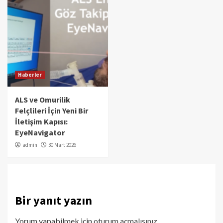
Haberler
ALS ve Omurilik
Felçlileri İçin Yeni Bir
İletişim Kapısı:
EyeNavigator
admin
30 Mart 2026
Bir yanıt yazın
Yorum yapabilmek için
oturum açmalısınız
.