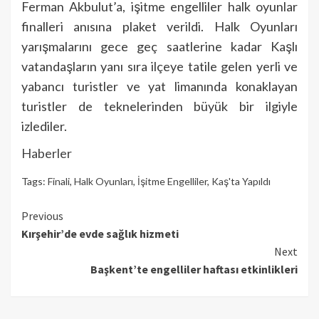
Ferman Akbulut’a, işitme engelliler halk oyunlar
finalleri anısına plaket verildi. Halk Oyunları
yarışmalarını gece geç saatlerine kadar Kaşlı
vatandaşların yanı sıra ilçeye tatile gelen yerli ve
yabancı turistler ve yat limanında konaklayan
turistler de teknelerinden büyük bir ilgiyle
izlediler.
Haberler
Tags:
Finali
,
Halk Oyunları
,
İşitme Engelliler
,
Kaş'ta Yapıldı
Continue
Previous
Kırşehir’de evde sağlık hizmeti
Reading
Next
Başkent’te engelliler haftası etkinlikleri