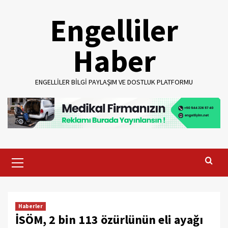
Skip
Engelliler
to
content
Haber
ENGELLILER BILGI PAYLAŞIM VE DOSTLUK PLATFORMU
Primary
Menu
Haberler
İSÖM, 2 bin 113 özürlünün eli ayağı