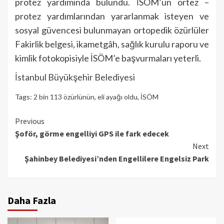
protez yardımında bulundu. İSÖM’ün ortez –
protez yardımlarından yararlanmak isteyen ve
sosyal güvencesi bulunmayan ortopedik özürlüler
Fakirlik belgesi, ikametgâh, sağlık kurulu raporu ve
kimlik fotokopisiyle İSÖM’e başvurmaları yeterli.
İstanbul Büyükşehir Belediyesi
Tags:
2 bin 113 özürlünün
,
eli ayağı oldu
,
İSÖM
Continue
Previous
Şoför, görme engelliyi GPS ile fark edecek
Reading
Next
Şahinbey Belediyesi’nden Engellilere Engelsiz Park
Daha Fazla