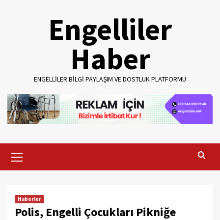
Skip
Engelliler
to
content
Haber
ENGELLILER BILGI PAYLAŞIM VE DOSTLUK PLATFORMU
Primary
Menu
Haberler
Polis, Engelli Çocukları Pikniğe