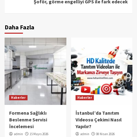
Şoför, görme engelliyi GPS ile fark edecek
Daha Fazla
Haberler
Haberler
Formena Sağlıklı
İstanbul’da Tanıtım
Beslenme Servisi
Videosu Çekimi Nasıl
İncelemesi
Yapılır?
admin
15 Mayıs 2026
admin
08 Nisan 2026