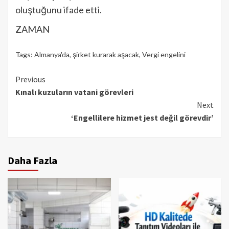
oluştuğunu ifade etti.
ZAMAN
Tags:
Almanya'da
,
şirket kurarak aşacak
,
Vergi engelini
Continue
Previous
Kınalı kuzuların vatani görevleri
Reading
Next
‘Engellilere hizmet jest değil görevdir’
Daha Fazla