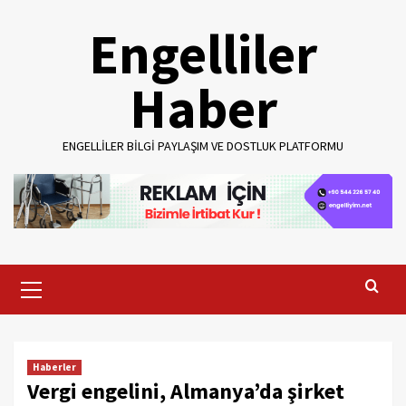
Skip
Engelliler
to
content
Haber
ENGELLILER BILGI PAYLAŞIM VE DOSTLUK PLATFORMU
Primary
Menu
Haberler
Vergi engelini, Almanya’da şirket