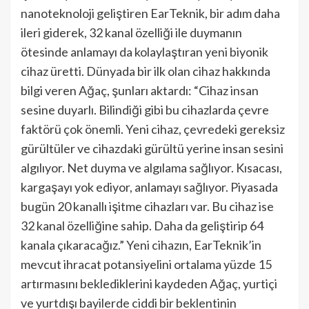
nanoteknoloji geliştiren EarTeknik, bir adım daha
ileri giderek, 32 kanal özelliği ile duymanın
ötesinde anlamayı da kolaylaştıran yeni biyonik
cihaz üretti. Dünyada bir ilk olan cihaz hakkında
bilgi veren Ağaç, şunları aktardı: “Cihaz insan
sesine duyarlı. Bilindiği gibi bu cihazlarda çevre
faktörü çok önemli. Yeni cihaz, çevredeki gereksiz
gürültüler ve cihazdaki gürültü yerine insan sesini
algılıyor. Net duyma ve algılama sağlıyor. Kısacası,
kargaşayı yok ediyor, anlamayı sağlıyor. Piyasada
bugün 20 kanallı işitme cihazları var. Bu cihaz ise
32 kanal özelliğine sahip. Daha da geliştirip 64
kanala çıkaracağız.” Yeni cihazın, EarTeknik’in
mevcut ihracat potansiyelini ortalama yüzde 15
artırmasını beklediklerini kaydeden Ağaç, yurtiçi
ve yurtdışı bayilerde ciddi bir beklentinin