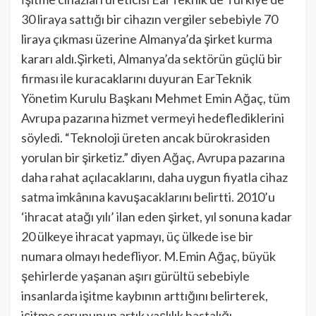
30 liraya sattığı bir cihazın vergiler sebebiyle 70
liraya çıkması üzerine Almanya’da şirket kurma
kararı aldı.Şirketi, Almanya’da sektörün güçlü bir
firması ile kuracaklarını duyuran EarTeknik
Yönetim Kurulu Başkanı Mehmet Emin Ağaç, tüm
Avrupa pazarına hizmet vermeyi hedeflediklerini
söyledi. “Teknoloji üreten ancak bürokrasiden
yorulan bir şirketiz.” diyen Ağaç, Avrupa pazarına
daha rahat açılacaklarını, daha uygun fiyatla cihaz
satma imkânına kavuşacaklarını belirtti. 2010’u
‘ihracat atağı yılı’ ilan eden şirket, yıl sonuna kadar
20 ülkeye ihracat yapmayı, üç ülkede ise bir
numara olmayı hedefliyor. M.Emin Ağaç, büyük
şehirlerde yaşanan aşırı gürültü sebebiyle
insanlarda işitme kaybının arttığını belirterek,
işitme sorununun artık yaşlılık hastalığı