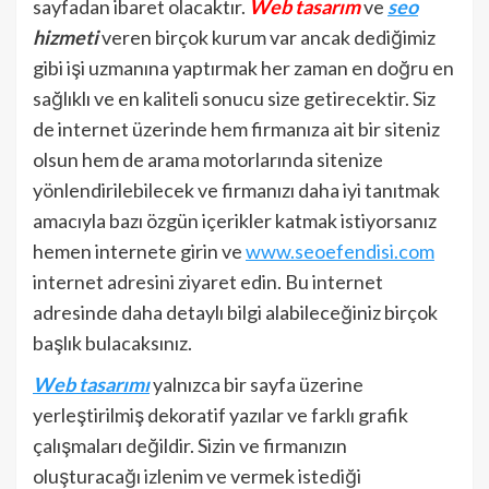
sayfadan ibaret olacaktır.
Web tasarım
ve
seo
hizmeti
veren birçok kurum var ancak dediğimiz
gibi işi uzmanına yaptırmak her zaman en doğru en
sağlıklı ve en kaliteli sonucu size getirecektir. Siz
de internet üzerinde hem firmanıza ait bir siteniz
olsun hem de arama motorlarında sitenize
yönlendirilebilecek ve firmanızı daha iyi tanıtmak
amacıyla bazı özgün içerikler katmak istiyorsanız
hemen internete girin ve
www.seoefendisi.com
internet adresini ziyaret edin. Bu internet
adresinde daha detaylı bilgi alabileceğiniz birçok
başlık bulacaksınız.
Web tasarımı
yalnızca bir sayfa üzerine
yerleştirilmiş dekoratif yazılar ve farklı grafik
çalışmaları değildir. Sizin ve firmanızın
oluşturacağı izlenim ve vermek istediği