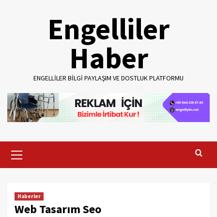
Skip
Engelliler
to
content
Haber
ENGELLILER BILGI PAYLAŞIM VE DOSTLUK PLATFORMU
Primary
Menu
Haberler
Web Tasarım Seo