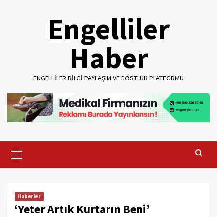
Skip
Engelliler
to
content
Haber
ENGELLILER BILGI PAYLAŞIM VE DOSTLUK PLATFORMU
Primary
Menu
Haberler
‘Yeter Artık Kurtarın Beni’