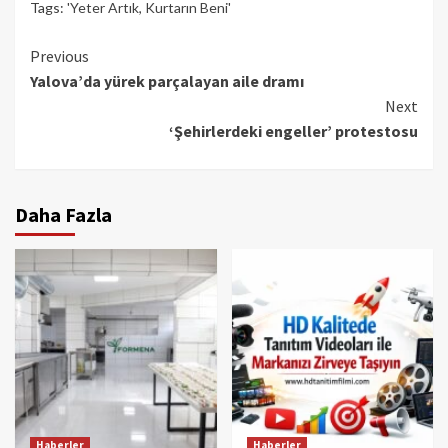
Tags:
'Yeter Artık
,
Kurtarın Beni'
Continue
Previous
Yalova’da yürek parçalayan aile dramı
Reading
Next
‘Şehirlerdeki engeller’ protestosu
Daha Fazla
Haberler
Haberler