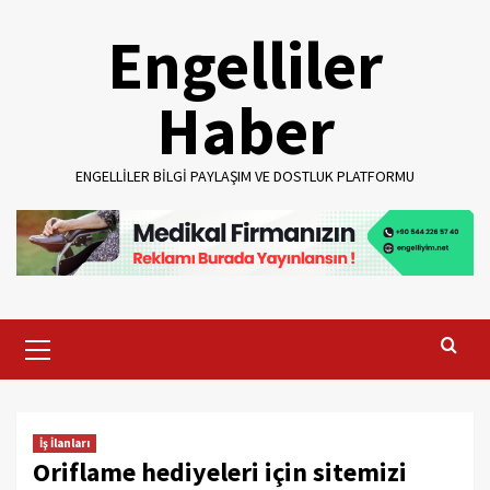
Skip
Engelliler
to
content
Haber
ENGELLILER BILGI PAYLAŞIM VE DOSTLUK PLATFORMU
Primary
Menu
İş İlanları
Oriflame hediyeleri için sitemizi