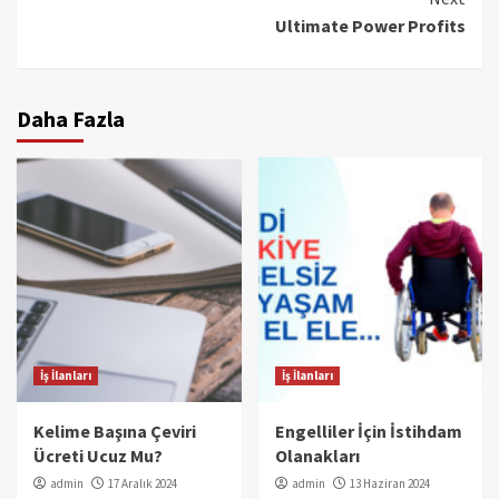
Ultimate Power Profits
Daha Fazla
İş İlanları
İş İlanları
Kelime Başına Çeviri
Engelliler İçin İstihdam
Ücreti Ucuz Mu?
Olanakları
admin
17 Aralık 2024
admin
13 Haziran 2024