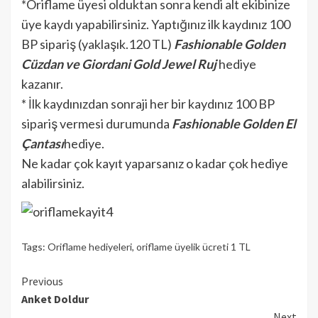
*Oriflame üyesi olduktan sonra kendi alt ekibinize
üye kaydı yapabilirsiniz. Yaptığınız ilk kaydınız 100
BP sipariş (yaklaşık.120 TL)
Fashionable Golden
Cüzdan ve Giordani Gold Jewel Ruj
hediye
kazanır.
* İlk kaydınızdan sonraji her bir kaydınız 100 BP
sipariş vermesi durumunda
Fashionable Golden El
Çantası
hediye.
Ne kadar çok kayıt yaparsanız o kadar çok hediye
alabilirsiniz.
Tags:
Oriflame hediyeleri
,
oriflame üyelik ücreti 1 TL
Continue
Previous
Anket Doldur
Reading
Next