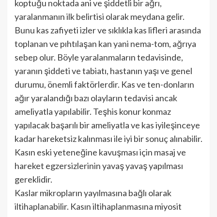
koptuğu noktada ani ve şiddetli bir ağrı,
yaralanmanın ilk belirtisi olarak meydana gelir.
Bunu kas zafiyeti izler ve sıklıkla kas lifleri arasın­da
toplanan ve pıhtılaşan kan yani nema-tom, ağrıya
sebep olur. Böyle yaralanmaların tedavisinde,
yaranın şiddeti ve tabiatı, hastanın yaşı ve genel
durumu, önemli faktörlerdir. Kas ve ten-donların
ağır yaralandığı bazı olayların te­davisi ancak
ameliyatla yapılabilir. Teşhis konur konmaz
yapılacak başarılı bir ame­liyatla ve kas iyileşinceye
kadar hareket­siz kalınması ile iyi bir sonuç alınabilir.
Kasın eski yeteneğine kavuşması için ma­saj ve
hareket egzersizlerinin yavaş ya­vaş yapılması
gereklidir.
Kaslar mikropların yayılmasına bağlı ola­rak
iltihaplanabilir. Kasın iltihaplanmasına miyosit