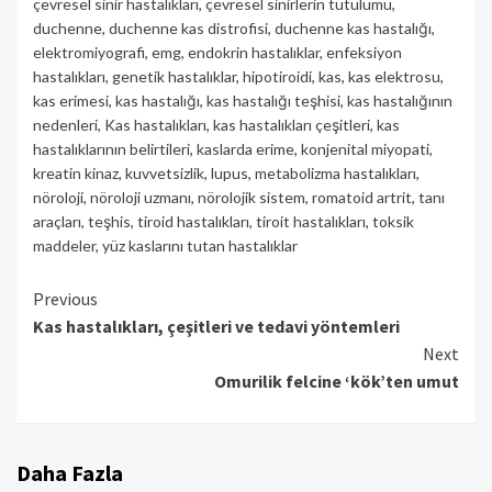
çevresel sinir hastalıkları
,
çevresel sinirlerin tutulumu
,
duchenne
,
duchenne kas distrofisi
,
duchenne kas hastalığı
,
elektromiyografi
,
emg
,
endokrin hastalıklar
,
enfeksiyon
hastalıkları
,
genetik hastalıklar
,
hipotiroidi
,
kas
,
kas elektrosu
,
kas erimesi
,
kas hastalığı
,
kas hastalığı teşhisi
,
kas hastalığının
nedenleri
,
Kas hastalıkları
,
kas hastalıkları çeşitleri
,
kas
hastalıklarının belirtileri
,
kaslarda erime
,
konjenital miyopati
,
kreatin kinaz
,
kuvvetsizlik
,
lupus
,
metabolizma hastalıkları
,
nöroloji
,
nöroloji uzmanı
,
nörolojik sistem
,
romatoid artrit
,
tanı
araçları
,
teşhis
,
tiroid hastalıkları
,
tiroit hastalıkları
,
toksik
maddeler
,
yüz kaslarını tutan hastalıklar
Continue
Previous
Kas hastalıkları, çeşitleri ve tedavi yöntemleri
Reading
Next
Omurilik felcine ‘kök’ten umut
Daha Fazla