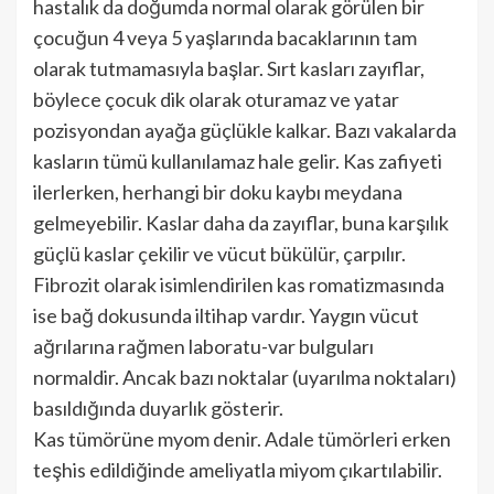
hastalık da doğumda normal olarak görü­len bir
çocuğun 4 veya 5 yaşlarında ba­caklarının tam
olarak tutmamasıyla baş­lar. Sırt kasları zayıflar,
böylece çocuk dik olarak oturamaz ve yatar
pozisyondan ayağa güçlükle kalkar. Bazı vakalarda
kas­ların tümü kullanılamaz hale gelir. Kas za­fiyeti
ilerlerken, herhangi bir doku kaybı meydana
gelmeyebilir. Kaslar daha da za­yıflar, buna karşılık
güçlü kaslar çekilir ve vücut bükülür, çarpılır.
Fibrozit olarak isimlendirilen kas romatiz­masında
ise bağ dokusunda iltihap vardır. Yaygın vücut
ağrılarına rağmen laboratu-var bulguları
normaldir. Ancak bazı nokta­lar (uyarılma noktaları)
basıldığında du­yarlık gösterir.
Kas tümörüne myom denir. Adale tümör­leri erken
teşhis edildiğinde ameliyatla miyom çıkartılabilir.