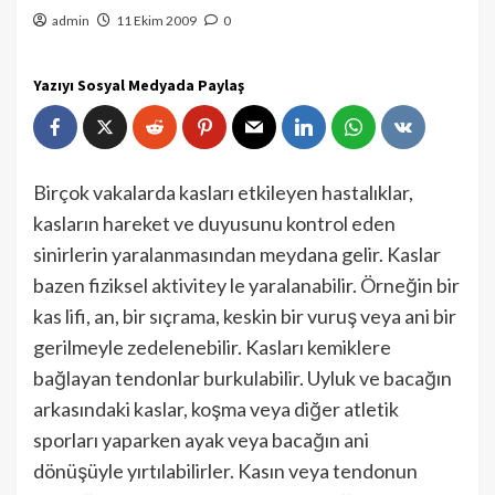
admin
11 Ekim 2009
0
Yazıyı Sosyal Medyada Paylaş
Birçok vakalarda kasları etkileyen hasta­lıklar,
kasların hareket ve duyusunu kont­rol eden
sinirlerin yaralanmasından mey­dana gelir. Kaslar
bazen fiziksel aktivitey le yaralanabilir. Örneğin bir
kas lifi, an, bir sıçrama, keskin bir vuruş veya ani bir
gerilmeyle zedelenebilir. Kasları kemikle­re
bağlayan tendonlar burkulabilir. Uyluk ve bacağın
arkasındaki kaslar, koşma ve­ya diğer atletik
sporları yaparken ayak veya bacağın ani
dönüşüyle yırtılabilirler. Kasın veya tendonun