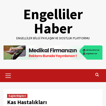
Skip
Engelliler
to
content
Haber
ENGELLILER BILGI PAYLAŞIM VE DOSTLUK PLATFORMU
Primary
Menu
Sağlık Bilgileri
Kas Hastalıkları