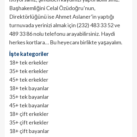
Başhakemliğini Celal Özüdoğru’nun,
Direktörlüğünü ise Ahmet Aslaner’in yaptığı
turnuvada yerinizi almak için (232) 483 33 52 ve
489 33 86 nolu telefonu arayabilirsiniz. Haydi
herkes kortlara… Bu heyecanı birlikte yaşayalım.
İşte kategoriler
18+ tek erkekler
35+ tek erkekler
45+ tek erkekler
18+ tek bayanlar
35+ tek bayanlar
45+ tek bayanlar
18+ çift erkekler
35+ çift erkekler
18+ çift bayanlar