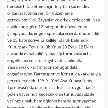
herkese hitap etmesi için, kayıtları süren dev
organizasyonda yeni bir düzenleme
gerçekleştirildi. Bayanlar ve erkeklerde çeşitli yaş
aralıklarına göre 12 kategoride düzenlenen
şampiyonada, engelli sporcularımızı da unutmadık
ve 13. kategoriye Engelliler olarak belirledik.
Kültürpark Tenis Kulübü’nün 28 Eylül-12 Ekim
arasında ev sahipliği yapacağı turnuvaya artık
engelli sporcular da kayıt yaptırabilecek.
Yapı devi Folkart’ın sponsorluğundaki
organizasyon, Barçınspor ve Korusu da katkılarıyla
gerçekleşecek. 115. Yıl Yeni Asır Kupası Tenis
Turnuvası’nda uluslararası kurallar uygulanacak.
Şölen havasında geçecek olan turnuvada siz de
yerinizi almak, hem eğlenip hem de spor yapmak
istiyorsanız, şimdiden kaydınızı yaptırabilirsiniz.