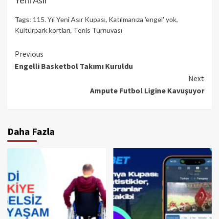
Tags:
115. Yıl Yeni Asır Kupası
,
Katılmanıza 'engel' yok
,
Kültürpark kortları
,
Tenis Turnuvası
Continue
Previous
Engelli Basketbol Takımı Kuruldu
Reading
Next
Ampute Futbol Ligine Kavuşuyor
Daha Fazla