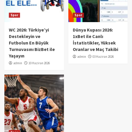
Spor
Spor
WC 2026: Türkiye’yi
Dünya Kupası 2026:
Destekleyin ve
1xBet ile Canlı
Futbolun En Büyük
İstatistikler, Yüksek
Turnuvasını BizBet ile
Oranlar ve Maç Takibi
Yaşayın
admin
03 Haziran 2026
admin
10 Haziran 2026