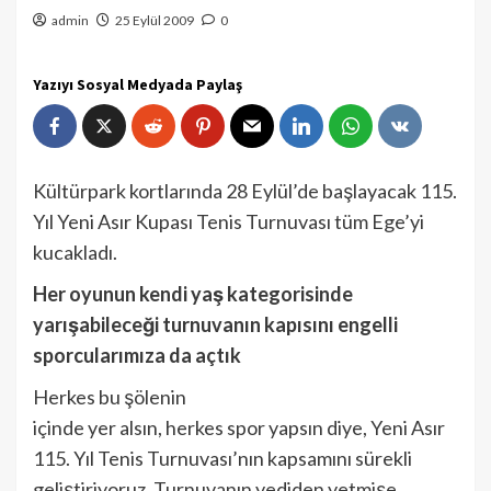
admin
25 Eylül 2009
0
Yazıyı Sosyal Medyada Paylaş
Kültürpark kortlarında 28 Eylül’de başlayacak 115.
Yıl Yeni Asır Kupası Tenis Turnuvası tüm Ege’yi
kucakladı.
Her oyunun kendi yaş kategorisinde
yarışabileceği turnuvanın kapısını engelli
sporcularımıza da açtık
Herkes bu şölenin
içinde yer alsın, herkes spor yapsın diye, Yeni Asır
115. Yıl Tenis Turnuvası’nın kapsamını sürekli
geliştiriyoruz. Turnuvanın yediden yetmişe