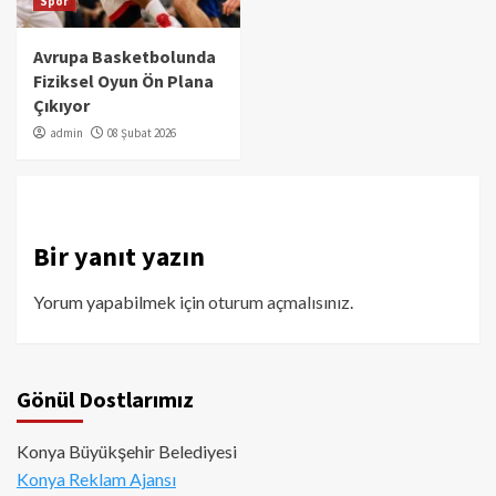
Spor
Avrupa Basketbolunda
Fiziksel Oyun Ön Plana
Çıkıyor
admin
08 Şubat 2026
Bir yanıt yazın
Yorum yapabilmek için
oturum açmalısınız
.
Gönül Dostlarımız
Konya Büyükşehir Belediyesi
Konya Reklam Ajansı