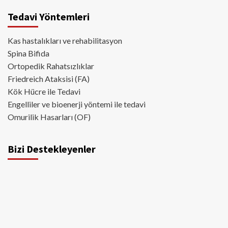
Tedavi Yöntemleri
Kas hastalıkları ve rehabilitasyon
Spina Bifida
Ortopedik Rahatsızlıklar
Friedreich Ataksisi (FA)
Kök Hücre ile Tedavi
Engelliler ve bioenerji yöntemi ile tedavi
Omurilik Hasarları (OF)
Bizi Destekleyenler