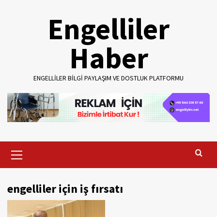
Skip
Engelliler
to
content
Haber
ENGELLILER BILGI PAYLAŞIM VE DOSTLUK PLATFORMU
Primary
Menu
engelliler için iş fırsatı