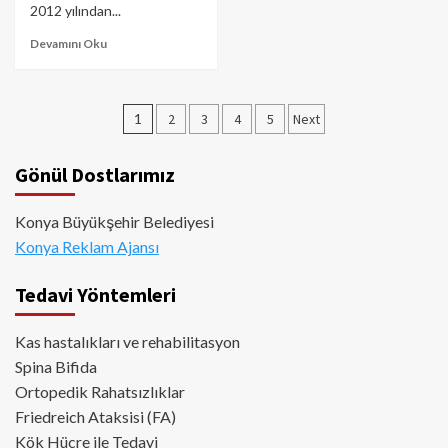
2012 yılından...
Devamını Oku
Yazı
1
2
3
4
5
Next
sayfalaması
Gönül Dostlarımız
Konya Büyükşehir Belediyesi
Konya Reklam Ajansı
Tedavi Yöntemleri
Kas hastalıkları ve rehabilitasyon
Spina Bifida
Ortopedik Rahatsızlıklar
Friedreich Ataksisi (FA)
Kök Hücre ile Tedavi