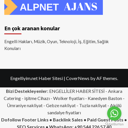
En çok aranan konular
Engelli Hakları, Müzik, Oyun, Teknoloji, İş, Eğitim, Sağlık
Konuları
Engelliyim.net Haber Sitesi
|
CoverNews
by AF themes.
Bizi Destekleyenler:
ENGELLİLER HABER SİTESİ -
Ankara
Catering
- işitme Cihazı - Wolker fiyatları - Kanedyen Baston -
Ümraniye nakliyat
-
Gebze nakliyat
-
Tuzla nakliyat
- Akülü
sandalye fiyatları
Dofollow Footer Links • Backlink Sales • Paid Guest Posts •
SEO Services • WhatsApp: +90 544 226 57 40