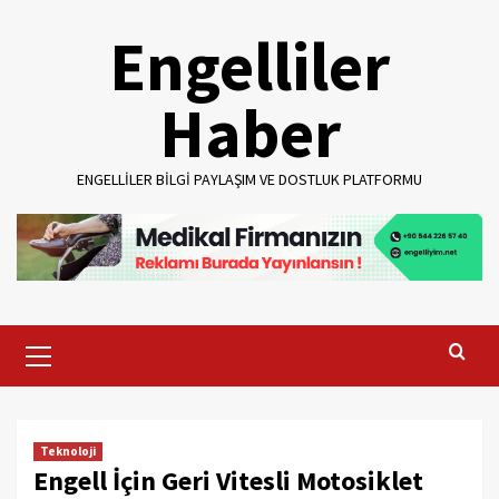
Skip
Engelliler
to
content
Haber
ENGELLILER BILGI PAYLAŞIM VE DOSTLUK PLATFORMU
Primary
Menu
Teknoloji
Engell İçin Geri Vitesli Motosiklet