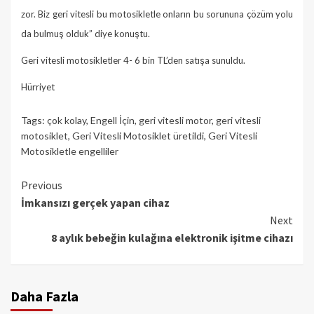
zor. Biz geri vitesli bu motosikletle onların bu sorununa çözüm yolu
da bulmuş olduk” diye konuştu.
Geri vitesli motosikletler 4- 6 bin TL’den satışa sunuldu.
Hürriyet
Tags:
çok kolay
,
Engell İçin
,
geri vitesli motor
,
geri vitesli
motosiklet
,
Geri Vitesli Motosiklet üretildi
,
Geri Vitesli
Motosikletle engelliler
Continue
Previous
İmkansızı gerçek yapan cihaz
Reading
Next
8 aylık bebeğin kulağına elektronik işitme cihazı
Daha Fazla