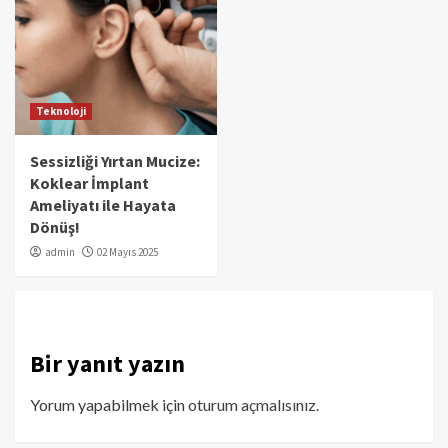
Teknoloji
Sessizliği Yırtan Mucize:
Koklear İmplant
Ameliyatı ile Hayata
Dönüş!
admin
02 Mayıs 2025
Bir yanıt yazın
Yorum yapabilmek için
oturum açmalısınız
.