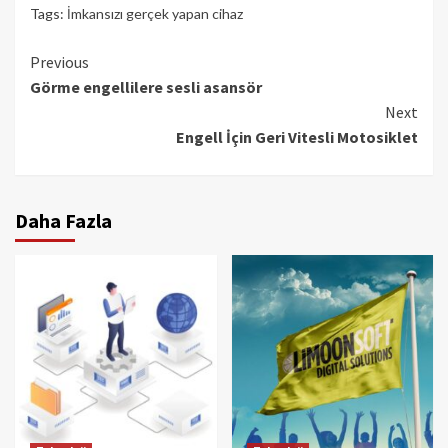
Tags:
İmkansızı gerçek yapan cihaz
Continue
Previous
Görme engellilere sesli asansör
Reading
Next
Engell İçin Geri Vitesli Motosiklet
Daha Fazla