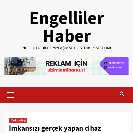
Skip
Engelliler
to
content
Haber
ENGELLILER BILGI PAYLAŞIM VE DOSTLUK PLATFORMU
Primary
Menu
Teknoloji
İmkansızı gerçek yapan cihaz