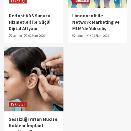
Teknoloji
Teknoloji
DeHost VDS Sunucu
Limoonsoft ile
Hizmetleri ile Güçlü
Network Marketing ve
Dijital Altyapı
MLM’de Yükseliş
admin
02 Mart 2026
admin
03 Ekim 2025
Teknoloji
Sessizliği Yırtan Mucize:
Koklear İmplant