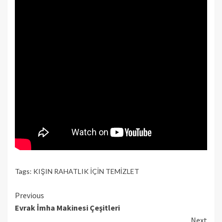
Tags:
KIŞIN RAHATLIK İÇİN TEMİZLET
Continue
Previous
Evrak İmha Makinesi Çeşitleri
Reading
Next