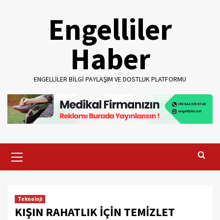
Skip
Engelliler
to
content
Haber
ENGELLILER BILGI PAYLAŞIM VE DOSTLUK PLATFORMU
Primary
Menu
Teknoloji
KIŞIN RAHATLIK İÇİN TEMİZLET