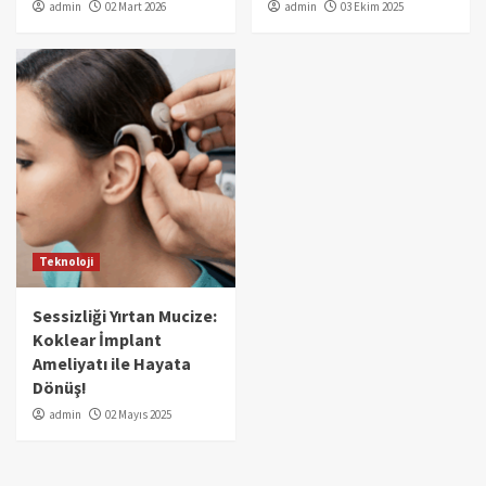
admin
02 Mart 2026
admin
03 Ekim 2025
Teknoloji
Sessizliği Yırtan Mucize:
Koklear İmplant
Ameliyatı ile Hayata
Dönüş!
admin
02 Mayıs 2025