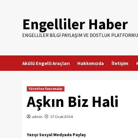
Skip
to
Engelliler Haber
content
ENGELLILER BILGI PAYLAŞIM VE DOSTLUK PLATFORMU
Akülü Engelli Araçları
Hakkımızda
İletişim
Yürekten Yansımalar
Aşkın Biz Hali
admin
17 Ocak 2014
Yazıyı Sosyal Medyada Paylaş