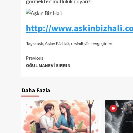
görmekten mutluluk duyarız.
http://www.askinbizhali.c
Tags:
aşk
,
Aşkın Biz Hali
,
resimli şiir
,
sevgi şiirleri
Continue
Previous
OĞUL MANEVİ SIRRIN
Reading
Daha Fazla