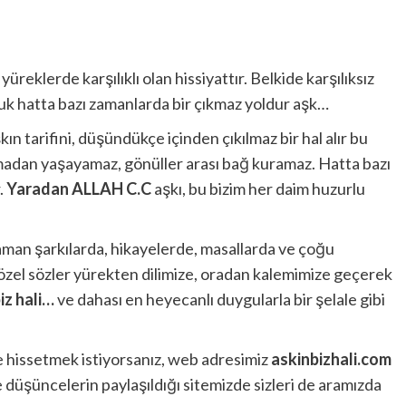
 yüreklerde karşılıklı olan hissiyattır. Belkide karşılıksız
uluk hatta bazı zamanlarda bir çıkmaz yoldur aşk…
 tarifini, düşündükçe içinden çıkılmaz bir hal alır bu
lmadan yaşayamaz, gönüller arası bağ kuramaz. Hatta bazı
.
Yaradan ALLAH C.C
aşkı, bu bizim her daim huzurlu
 zaman şarkılarda, hikayelerde, masallarda ve çoğu
 özel sözler yürekten dilimize, oradan kalemimize geçerek
iz hali…
ve dahası en heyecanlı duygularla bir şelale gibi
e hissetmek istiyorsanız, web adresimiz
askinbizhali.com
e düşüncelerin paylaşıldığı sitemizde sizleri de aramızda