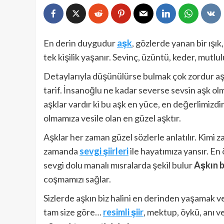
En derin duygudur
aşk
, gözlerde yanan bir ışık,
tek kişilik yaşanır. Sevinç, üzüntü, keder, mutl
Detaylarıyla düşünülürse bulmak çok zordur aşkın
tarif. İnsanoğlu ne kadar severse sevsin aşk o
aşklar vardır ki bu aşk en yüce, en değerlimizdir
olmamıza vesile olan en güzel aşktır.
Aşklar her zaman güzel sözlerle anlatılır. Kimi
zamanda
sevgi şiirleri
ile hayatımıza yansır. En
sevgi dolu manalı mısralarda şekil bulur
Aşkın b
coşmamızı sağlar.
Sizlerde aşkın biz halini en derinden yaşamak v
tam size göre…
resimli şiir
, mektup, öykü, anı v