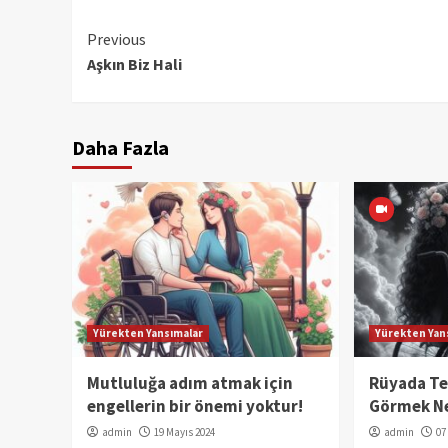
Continue
Previous
Aşkın Biz Hali
Reading
Daha Fazla
Yürekten Yansımalar
Yürekten Yan
Mutluluğa adım atmak için
Rüyada Te
engellerin bir önemi yoktur!
Görmek Ne
admin
19 Mayıs 2024
admin
07