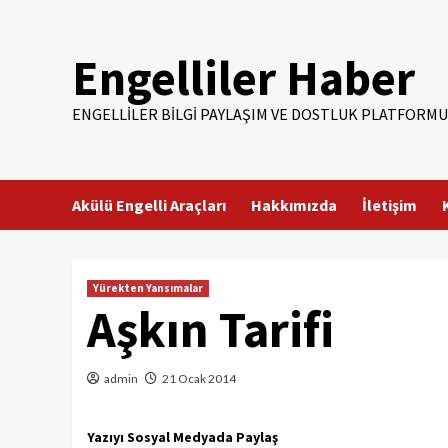
Skip
to
Engelliler Haber
content
ENGELLILER BILGI PAYLAŞIM VE DOSTLUK PLATFORMU
Akülü Engelli Araçları
Hakkımızda
İletişim
Yürekten Yansımalar
Aşkın Tarifi
admin
21 Ocak 2014
Yazıyı Sosyal Medyada Paylaş