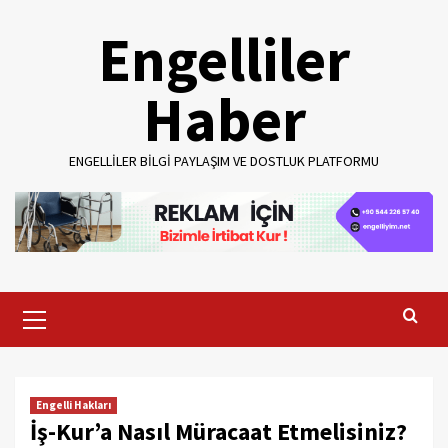
Skip
Engelliler
to
content
Haber
ENGELLILER BILGI PAYLAŞIM VE DOSTLUK PLATFORMU
Primary
Menu
Engelli Hakları
İş-Kur’a Nasıl Müracaat Etmelisiniz?