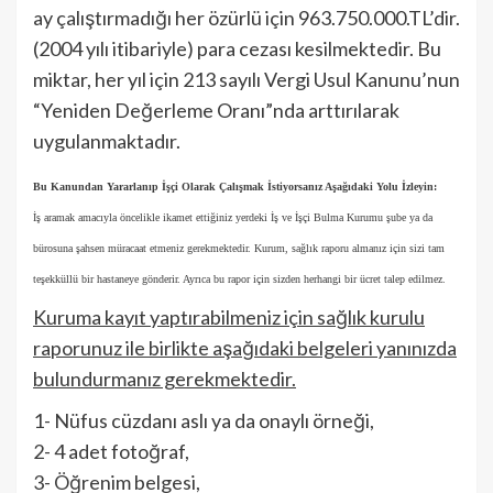
ay çalıştırmadığı her özürlü için 963.750.000.TL’dir.
(2004 yılı itibariyle) para cezası kesilmektedir. Bu
miktar, her yıl için 213 sayılı Vergi Usul Kanunu’nun
“Yeniden Değerleme Oranı”nda arttırılarak
uygulanmaktadır.
Bu Kanundan Yararlanıp İşçi Olarak Çalışmak İstiyorsanız Aşağıdaki Yolu İzleyin:
İş aramak amacıyla öncelikle ikamet ettiğiniz yerdeki İş ve İşçi Bulma Kurumu şube ya da
bürosuna şahsen müracaat etmeniz gerekmektedir. Kurum, sağlık raporu almanız için sizi tam
teşekküllü bir hastaneye gönderir. Ayrıca bu rapor için sizden herhangi bir ücret talep edilmez.
Kuruma kayıt yaptırabilmeniz için sağlık kurulu
raporunuz ile birlikte aşağıdaki belgeleri yanınızda
bulundurmanız gerekmektedir.
1- Nüfus cüzdanı aslı ya da onaylı örneği,
2- 4 adet fotoğraf,
3- Öğrenim belgesi,