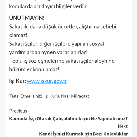
konularda açıklayıcı bilgiler verilir.
UNUTMAYIN!
Sakatlık, daha düşük ücretle çalıştırma sebebi
olamaz!
Sakat işçiler, diğer işçilere yapılan sosyal
yardımlardan aynen yararlanırlar!
Toplu iş sözleşmelerine sakat işçiler aleyhine
hükümler konulamaz!
İş-Kur:
www.iskur.gov.tr
Tags:
Etmelisiniz?
,
İş-Kur'a
,
Nasıl Müracaat
Continue
Previous
Kamuda İşçi Olarak Çalışabilmek için Ne Yapmalısınız?
Reading
Next
Kendi İşinizi Kurmak için Bazı Kolaylıklar