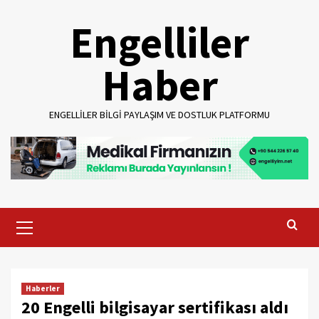
Skip
Engelliler
to
content
Haber
ENGELLILER BILGI PAYLAŞIM VE DOSTLUK PLATFORMU
Primary
Menu
Haberler
20 Engelli bilgisayar sertifikası aldı