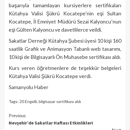
başarıyla tamamlayan kursiyerlere sertifikaları
Kütahya Valisi Şükrü Kocatepe’nin eşi Sultan
Kocatepe, İl Emniyet Müdürü Sezai Kalyoncu’nun
eşi Gülten Kalyoncu ve davetlilerce veildi.
Sakatlar Derneği Kütahya Şubesi üyesi 10 kişi 160
saatlik Grafik ve Animasyon Tabanlı web tasarımı,
10 kişi de Bilgisayarlı Ön Muhasebe sertifikası aldı.
Kurs veren öğretmenlere de teşekkür belgeleri
Kütahya Valisi Şükrü Kocatepe verdi.
Samanyolu Haber
Tags:
20 Engelli
,
bilgisayar sertifikası aldı
Continue
Previous
Nevşehir’de Sakatlar Haftası Etkinlikleri
Reading