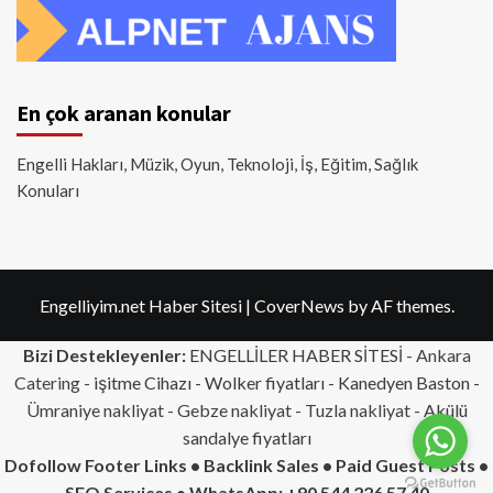
En çok aranan konular
Engelli Hakları, Müzik, Oyun, Teknoloji, İş, Eğitim, Sağlık
Konuları
Engelliyim.net Haber Sitesi
|
CoverNews
by AF themes.
Bizi Destekleyenler:
ENGELLİLER HABER SİTESİ -
Ankara
Catering
- işitme Cihazı - Wolker fiyatları - Kanedyen Baston -
Ümraniye nakliyat
-
Gebze nakliyat
-
Tuzla nakliyat
- Akülü
sandalye fiyatları
Dofollow Footer Links • Backlink Sales • Paid Guest Posts •
SEO Services • WhatsApp: +90 544 226 57 40