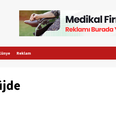
Künye
Reklam
üjde