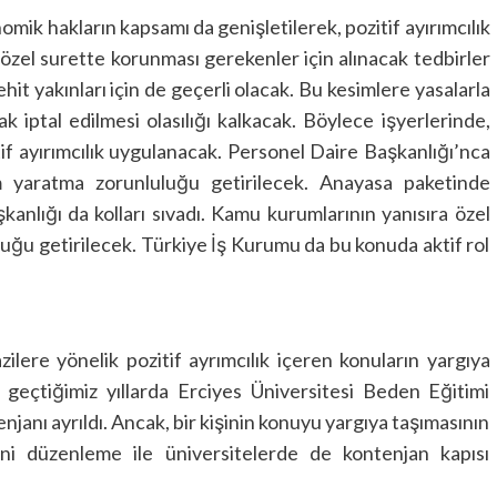
omik hakların kapsamı da genişletilerek, pozitif ayırımcılık
i özel surette korunması gerekenler için alınacak tedbirler
ehit yakınları için de geçerli olacak. Bu kesimlere yasalarla
rak iptal edilmesi olasılığı kalkacak. Böylece işyerlerinde,
itif ayırımcılık uygulanacak. Personel Daire Başkanlığı’nca
m yaratma zorunluluğu getirilecek. Anayasa paketinde
nlığı da kolları sıvadı. Kamu kurumlarının yanısıra özel
uluğu getirilecek. Türkiye İş Kurumu da bu konuda aktif rol
azilere yönelik pozitif ayrımcılık içeren konuların yargıya
geçtiğimiz yıllarda Erciyes Üniversitesi Beden Eğitimi
janı ayrıldı. Ancak, bir kişinin konuyu yargıya taşımasının
ni düzenleme ile üniversitelerde de kontenjan kapısı