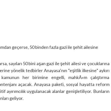
an geçerse, 50 binden fazla gazi ile şehit ailesine
, sayıları 50 bini aşan gazi ile şehit ailesi ve çocuklarına
elerine yönelik tedbirler Anayasa’nın “eşitlik ilkesine” aykırı
, kamunun her birimine engelli, mahkÃ»m çalıştırma
kontenjanı açacak. Anayasa paketi, sosyal hayatta reform
tif ayırımcılık uygulanacak alanlar genişletiliyor. Bunların
nları geliyor.