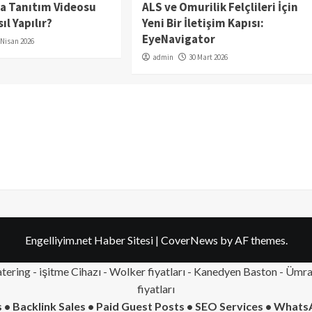
da Tanıtım Videosu
ALS ve Omurilik Felçlileri İçin
ıl Yapılır?
Yeni Bir İletişim Kapısı:
EyeNavigator
 Nisan 2026
admin
30 Mart 2026
Engelliyim.net Haber Sitesi
|
CoverNews
by AF themes.
tering
- işitme Cihazı - Wolker fiyatları - Kanedyen Baston -
Ümran
fiyatları
 • Backlink Sales • Paid Guest Posts • SEO Services • Whats