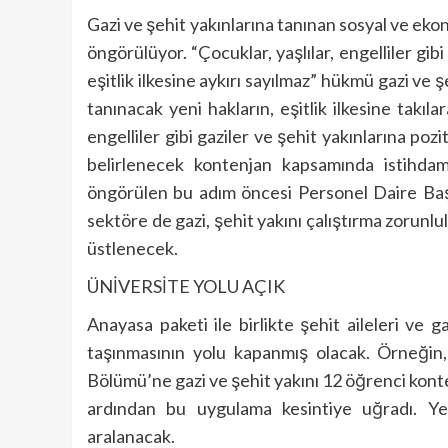
Gazi ve şehit yakınlarına tanınan sosyal ve ekon
öngörülüyor. “Çocuklar, yaşlılar, engelliler gib
eşitlik ilkesine aykırı sayılmaz” hükmü gazi ve ş
tanınacak yeni hakların, eşitlik ilkesine takıla
engelliler gibi gaziler ve şehit yakınlarına poz
belirlenecek kontenjan kapsamında istihda
öngörülen bu adım öncesi Personel Daire Başka
sektöre de gazi, şehit yakını çalıştırma zorunl
üstlenecek.
ÜNİVERSİTE YOLU AÇIK
Anayasa paketi ile birlikte şehit aileleri ve g
taşınmasının yolu kapanmış olacak. Örneğin, 
Bölümü’ne gazi ve şehit yakını 12 öğrenci konten
ardından bu uygulama kesintiye uğradı. Ye
aralanacak.