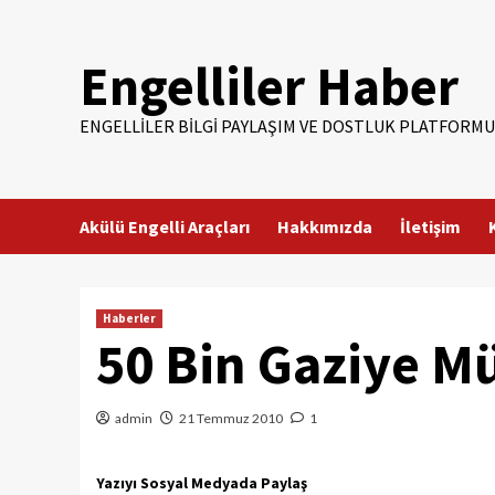
Skip
to
Engelliler Haber
content
ENGELLILER BILGI PAYLAŞIM VE DOSTLUK PLATFORMU
Akülü Engelli Araçları
Hakkımızda
İletişim
Haberler
50 Bin Gaziye M
admin
21 Temmuz 2010
1
Yazıyı Sosyal Medyada Paylaş