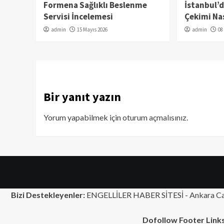
Formena Sağlıklı Beslenme
İstanbul’
Servisi İncelemesi
Çekimi Nas
admin
15 Mayıs 2026
admin
08
Bir yanıt yazın
Yorum yapabilmek için
oturum açmalısınız
.
Bizi Destekleyenler:
ENGELLİLER HABER SİTESİ -
Ankara Ca
Dofollow Footer Links