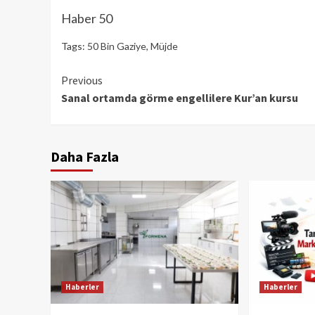
Haber 50
Tags:
50 Bin Gaziye
,
Müjde
Continue
Previous
Sanal ortamda görme engellilere Kur’an kursu
Reading
Daha Fazla
Haberler
Haberler