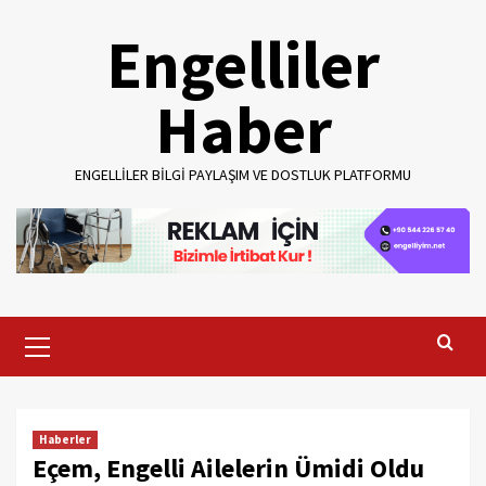
Skip
Engelliler
to
content
Haber
ENGELLILER BILGI PAYLAŞIM VE DOSTLUK PLATFORMU
Primary
Menu
Haberler
Eçem, Engelli Ailelerin Ümidi Oldu