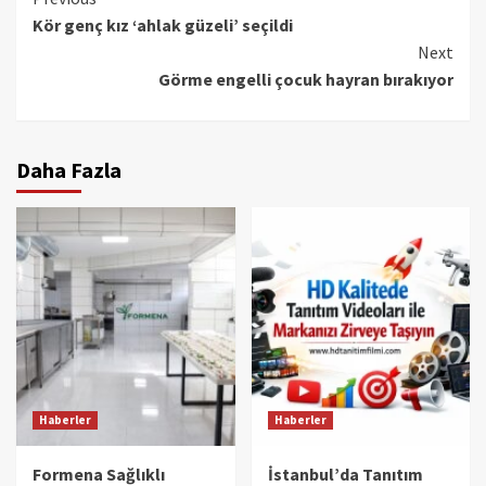
Continue
Kör genç kız ‘ahlak güzeli’ seçildi
Reading
Next
Görme engelli çocuk hayran bırakıyor
Daha Fazla
Haberler
Haberler
Formena Sağlıklı
İstanbul’da Tanıtım