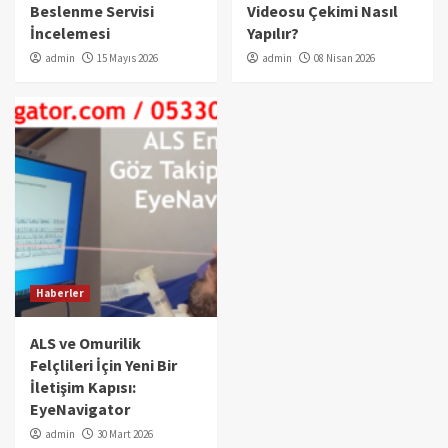
Beslenme Servisi
Videosu Çekimi Nasıl
İncelemesi
Yapılır?
admin
15 Mayıs 2026
admin
08 Nisan 2026
Haberler
ALS ve Omurilik
Felçlileri İçin Yeni Bir
İletişim Kapısı:
EyeNavigator
admin
30 Mart 2026