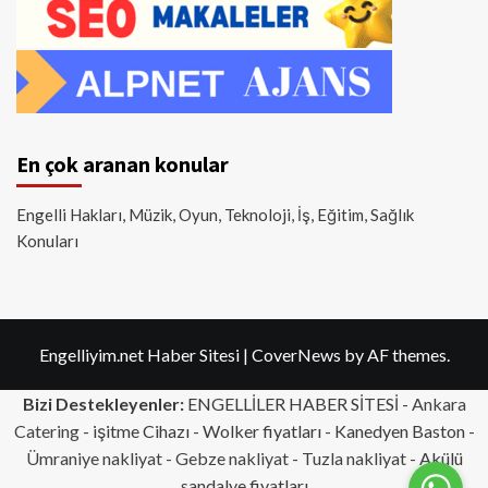
En çok aranan konular
Engelli Hakları, Müzik, Oyun, Teknoloji, İş, Eğitim, Sağlık
Konuları
Engelliyim.net Haber Sitesi
|
CoverNews
by AF themes.
Bizi Destekleyenler:
ENGELLİLER HABER SİTESİ -
Ankara
Catering
- işitme Cihazı - Wolker fiyatları - Kanedyen Baston -
Ümraniye nakliyat
-
Gebze nakliyat
-
Tuzla nakliyat
- Akülü
sandalye fiyatları