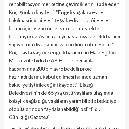
rehabilitasyon merkezine çevirdiklerini ifade eden
Koç, şunları kaydetti:“Engeli yaşlılara evde
bakılması için aileleri teşvik ediyoruz. Ailelere
bunun için asgari ücret vererek destekte
bulunuyoruz. Ayrıca aileyi hastamıza gerekli bakımı
yapıyor mu diye zaman zaman kontrol ediyoruz.“
Koç, hasta yaşlı ve engelli bakımı için Halk Eğitim
Merkezi ile birlikte AB Hibe Programları
kapsamında 200 bin avro bedelli proje
hazırladıklarını, kabul edilmesi halinde uzman
bakıcı yetiştirileceğini kaydetti. Elazığ
Belediyesi’nin de 65 yaş üstü yaşlılara ulaşımda
kolaylık sağladığı, yaşlıların yarım biletle belediye
otobüslerinden faydalanabildiği belirtildi.
Gün Işığı Gazetesi
Tags:
Elazığ Sosyal Hizmetler Müdürü
,
Elazığ'da
,
projesi
,
uzman