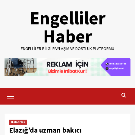
Skip
Engelliler
to
content
Haber
ENGELLILER BILGI PAYLAŞIM VE DOSTLUK PLATFORMU
Primary
Menu
Haberler
Elazığ’da uzman bakıcı