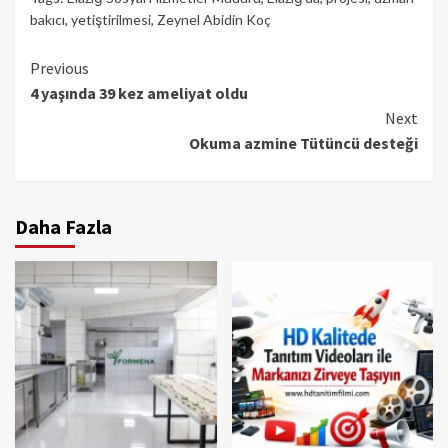
bakıcı
,
yetiştirilmesi
,
Zeynel Abidin Koç
Continue
Previous
4 yaşında 39 kez ameliyat oldu
Reading
Next
Okuma azmine Tütüncü desteği
Daha Fazla