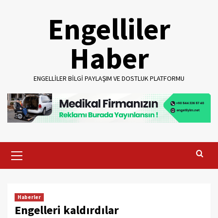
Skip
Engelliler
to
content
Haber
ENGELLILER BILGI PAYLAŞIM VE DOSTLUK PLATFORMU
Primary
Menu
Haberler
Engelleri kaldırdılar