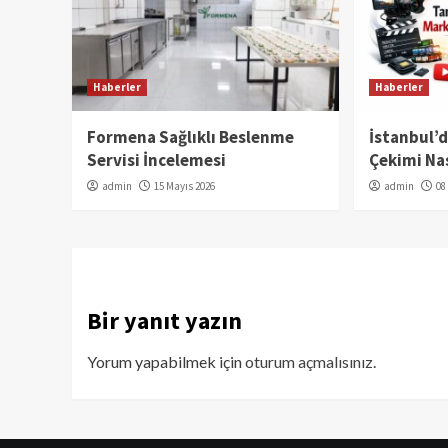
Haberler
Haberler
Formena Sağlıklı Beslenme
İstanbul’
Servisi İncelemesi
Çekimi Nas
admin
15 Mayıs 2026
admin
08
Bir yanıt yazın
Yorum yapabilmek için
oturum açmalısınız
.