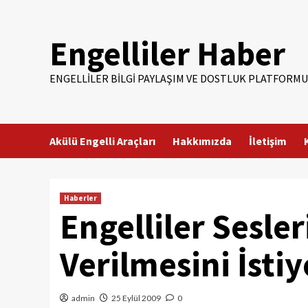
Skip
to
Engelliler Haber
content
ENGELLILER BILGI PAYLAŞIM VE DOSTLUK PLATFORMU
Akülü Engelli Araçları
Hakkımızda
İletişim
Haberler
Engelliler Sesle
Verilmesini İstiy
admin
25 Eylül 2009
0