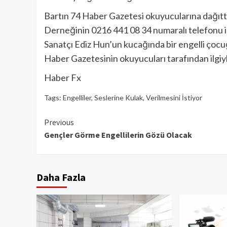
Bartın 74 Haber Gazetesi okuyucularına dağıtt
Derneğinin 0216 441 08 34 numaralı telefonu il
Sanatçı Ediz Hun’un kucağında bir engelli çocuğ
Haber Gazetesinin okuyucuları tarafından ilgiy
Haber Fx
Tags:
Engelliler
,
Seslerine Kulak
,
Verilmesini İstiyor
Continue
Previous
Gençler Görme Engellilerin Gözü Olacak
Reading
Daha Fazla