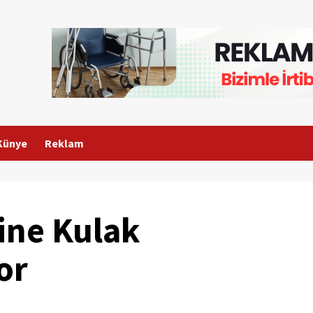
Künye
Reklam
rine Kulak
or