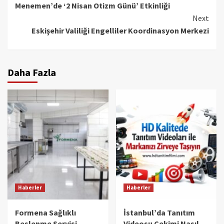
Menemen’de ‘2 Nisan Otizm Günü’ Etkinliği
Reading
Next
Eskişehir Valiliği Engelliler Koordinasyon Merkezi
Daha Fazla
Haberler
Haberler
Formena Sağlıklı
İstanbul’da Tanıtım
Beslenme Servisi
Videosu Çekimi Nasıl