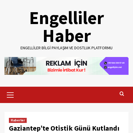
Skip
Engelliler
to
content
Haber
ENGELLILER BILGI PAYLAŞIM VE DOSTLUK PLATFORMU
Primary
Menu
Haberler
Gaziantep’te Otistik Günü Kutlandı