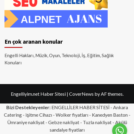
En çok aranan konular
Engelli Hakları, Müzik, Oyun, Teknoloji, İş, Eğitim, Sağlık
Konuları
Engelliyim.net Haber Sitesi
|
CoverNews
by AF themes.
Bizi Destekleyenler:
ENGELLİLER HABER SİTESİ -
Ankara
Catering
- işitme Cihazı - Wolker fiyatları - Kanedyen Baston -
Ümraniye nakliyat
-
Gebze nakliyat
-
Tuzla nakliyat
- Akülü
sandalye fiyatları