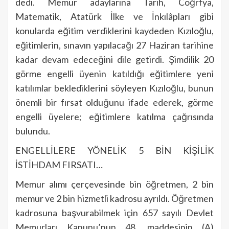
dedi. Memur adaylarına Tarih, Coğrfya,
Matematik, Atatürk İlke ve İnkılâpları gibi
konularda eğitim verdiklerini kaydeden Kızıloğlu,
eğitimlerin, sınavın yapılacağı 27 Haziran tarihine
kadar devam edeceğini dile getirdi. Şimdilik 20
görme engelli üyenin katıldığı eğitimlere yeni
katılımlar beklediklerini söyleyen Kızıloğlu, bunun
önemli bir fırsat olduğunu ifade ederek, görme
engelli üyelere; eğitimlere katılma çağrısında
bulundu.
ENGELLİLERE YÖNELİK 5 BİN KİŞİLİK
İSTİHDAM FIRSATI…
Memur alımı çerçevesinde bin öğretmen, 2 bin
memur ve 2 bin hizmetli kadrosu ayrıldı. Öğretmen
kadrosuna başvurabilmek için 657 sayılı Devlet
Memurları Kanunu’nun 48. maddesinin (A)