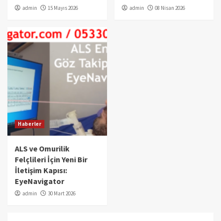
admin
15 Mayıs 2026
admin
08 Nisan 2026
Haberler
ALS ve Omurilik
Felçlileri İçin Yeni Bir
İletişim Kapısı:
EyeNavigator
admin
30 Mart 2026