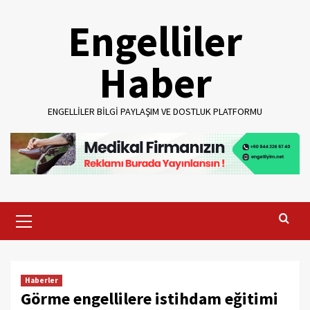
Skip
Engelliler
to
content
Haber
ENGELLILER BILGI PAYLAŞIM VE DOSTLUK PLATFORMU
Primary
Menu
Haberler
Görme engellilere istihdam eğitimi