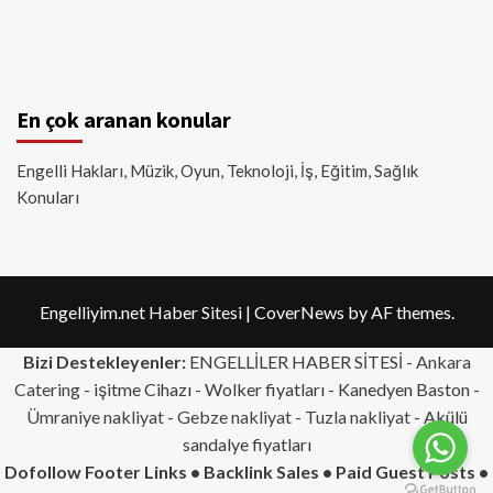
En çok aranan konular
Engelli Hakları, Müzik, Oyun, Teknoloji, İş, Eğitim, Sağlık
Konuları
Engelliyim.net Haber Sitesi
|
CoverNews
by AF themes.
Bizi Destekleyenler:
ENGELLİLER HABER SİTESİ -
Ankara
Catering
- işitme Cihazı - Wolker fiyatları - Kanedyen Baston -
Ümraniye nakliyat
-
Gebze nakliyat
-
Tuzla nakliyat
- Akülü
sandalye fiyatları
Dofollow Footer Links • Backlink Sales • Paid Guest Posts •