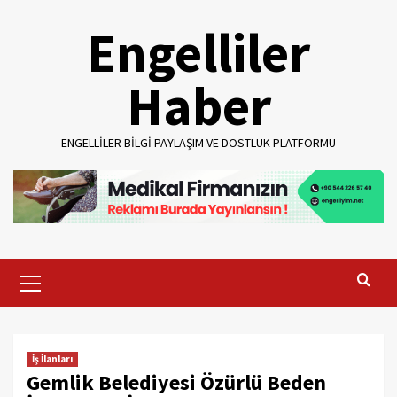
Skip
Engelliler
to
content
Haber
ENGELLILER BILGI PAYLAŞIM VE DOSTLUK PLATFORMU
Primary
Menu
İş İlanları
Gemlik Belediyesi Özürlü Beden