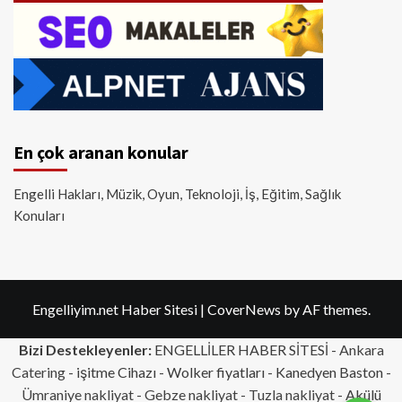
En çok aranan konular
Engelli Hakları, Müzik, Oyun, Teknoloji, İş, Eğitim, Sağlık
Konuları
Engelliyim.net Haber Sitesi
|
CoverNews
by AF themes.
Bizi Destekleyenler:
ENGELLİLER HABER SİTESİ -
Ankara
Catering
- işitme Cihazı - Wolker fiyatları - Kanedyen Baston -
Ümraniye nakliyat
-
Gebze nakliyat
-
Tuzla nakliyat
- Akülü