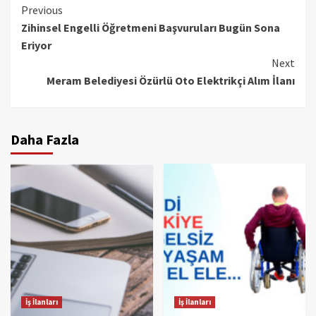
Continue
Previous
Zihinsel Engelli Öğretmeni Başvuruları Bugün Sona
Reading
Eriyor
Next
Meram Belediyesi Özürlü Oto Elektrikçi Alım İlanı
Daha Fazla
İş İlanları
İş İlanları