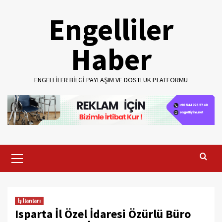
Skip
Engelliler
to
content
Haber
ENGELLILER BILGI PAYLAŞIM VE DOSTLUK PLATFORMU
Primary
Menu
İş İlanları
Isparta İl Özel İdaresi Özürlü Büro