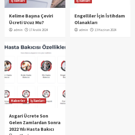
İş İlanları
İş İlanları
Kelime Başına Çeviri
Engelliler İçin İstihdam
Ücreti Ucuz Mu?
Olanakları
admin
17 Aralık 2024
admin
13 Haziran 2024
Haberler
İş İlanları
Asgari Ücrete Son
Gelen Zamlardan Sonra
2022 Yılı Hasta Bakıcı