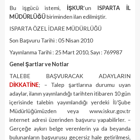
Bu işgücü istemi,
İŞKUR
‘un
ISPARTA İL
MÜDÜRLÜĞÜ
biriminden ilan edilmiştir.
ISPARTA ÖZEL İDARE MÜDÜRLÜĞÜ
Son Başvuru Tarihi : 05 Nisan 2010
Yayınlanma Tarihi : 25 Mart 2010, Sayı : 769987
Genel Şartlar ve Notlar
TALEBE BAŞVURACAK ADAYLARIN
DİKKATİNE
; – Talep şartlarına durumu uyan
adaylar, ilanın yayınlandığı tarihten itibaren 10 gün
içerisinde talebin yayımlandığı yerdeki İl/Şube
Müdürlüğümüzden veya www.iskur.gov.tr
internet adresi üzerinden başvuru yapabilirler. –
Gerçeğe aykırı belge verenlerin ya da beyanda
bulunanların başvurusu geçersiz hale getirilmesi,