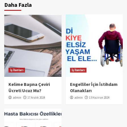
Daha Fazla
İş İlanları
İş İlanları
Kelime Başına Çeviri
Engelliler İçin İstihdam
Ücreti Ucuz Mu?
Olanakları
admin
17 Aralık 2024
admin
13 Haziran 2024