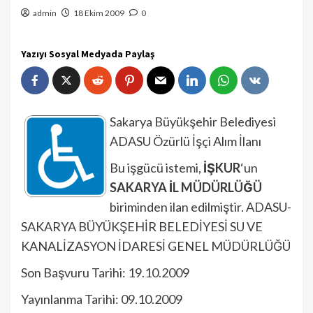
admin
18 Ekim 2009
0
Yazıyı Sosyal Medyada Paylaş
Sakarya Büyükşehir Belediyesi
ADASU Özürlü İşçi Alım İlanı
Bu işgücü istemi,
İŞKUR
‘un
SAKARYA İL MÜDÜRLÜĞÜ
biriminden ilan edilmiştir. ADASU-
SAKARYA BÜYÜKŞEHİR BELEDİYESİ SU VE
KANALİZASYON İDARESİ GENEL MÜDÜRLÜĞÜ
Son Başvuru Tarihi: 19.10.2009
Yayınlanma Tarihi: 09.10.2009