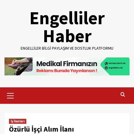
Skip
Engelliler
to
content
Haber
ENGELLILER BILGI PAYLAŞIM VE DOSTLUK PLATFORMU
Primary
Menu
İş İlanları
Özürlü İşçi Alım İlanı