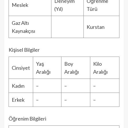
Deneyim
Öğrenme
Meslek
(Yıl)
Türü
Gaz Altı
Kurstan
Kaynakçısı
Kişisel Bilgiler
Yaş
Boy
Kilo
Cinsiyet
Aralığı
Aralığı
Aralığı
Kadın
–
–
–
Erkek
–
–
–
Öğrenim Bilgileri