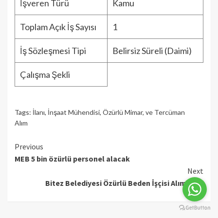
İşveren Türü
Kamu
Toplam Açık İş Sayısı
1
İş Sözleşmesi Tipi
Belirsiz Süreli (Daimi)
Çalışma Şekli
Tags:
İlanı
,
İnşaat Mühendisi
,
Özürlü Mimar
,
ve Tercüman
Alım
Continue
Previous
MEB 5 bin özürlü personel alacak
Reading
Next
Bitez Belediyesi Özürlü Beden İşçisi Alım İlanı