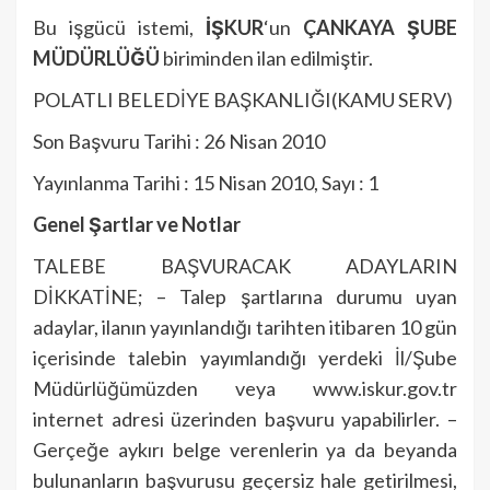
Bu işgücü istemi,
İŞKUR
‘un
ÇANKAYA ŞUBE
MÜDÜRLÜĞÜ
biriminden ilan edilmiştir.
POLATLI BELEDİYE BAŞKANLIĞI(KAMU SERV)
Son Başvuru Tarihi : 26 Nisan 2010
Yayınlanma Tarihi : 15 Nisan 2010, Sayı : 1
Genel Şartlar ve Notlar
TALEBE BAŞVURACAK ADAYLARIN
DİKKATİNE; – Talep şartlarına durumu uyan
adaylar, ilanın yayınlandığı tarihten itibaren 10 gün
içerisinde talebin yayımlandığı yerdeki İl/Şube
Müdürlüğümüzden veya www.iskur.gov.tr
internet adresi üzerinden başvuru yapabilirler. –
Gerçeğe aykırı belge verenlerin ya da beyanda
bulunanların başvurusu geçersiz hale getirilmesi,