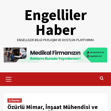
Skip
Engelliler
to
content
Haber
ENGELLILER BILGI PAYLAŞIM VE DOSTLUK PLATFORMU
Primary
Menu
İş İlanları
Özürlü Mimar, İnşaat Mühendisi ve