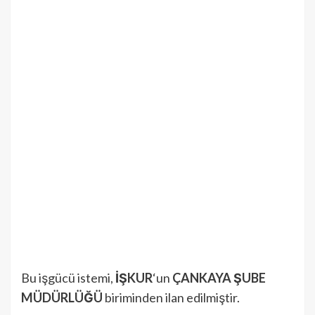
Bu işgücü istemi,
İŞKUR
‘un
ÇANKAYA ŞUBE
MÜDÜRLÜĞÜ
biriminden ilan edilmiştir.