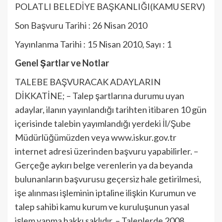
POLATLI BELEDİYE BAŞKANLIĞI(KAMU SERV)
Son Başvuru Tarihi : 26 Nisan 2010
Yayınlanma Tarihi : 15 Nisan 2010, Sayı : 1
Genel Şartlar ve Notlar
TALEBE BAŞVURACAK ADAYLARIN
DİKKATİNE; – Talep şartlarına durumu uyan
adaylar, ilanın yayınlandığı tarihten itibaren 10 gün
içerisinde talebin yayımlandığı yerdeki İl/Şube
Müdürlüğümüzden veya www.iskur.gov.tr
internet adresi üzerinden başvuru yapabilirler. –
Gerçeğe aykırı belge verenlerin ya da beyanda
bulunanların başvurusu geçersiz hale getirilmesi,
işe alınması işleminin iptaline ilişkin Kurumun ve
talep sahibi kamu kurum ve kuruluşunun yasal
işlem yapma hakkı saklıdır. – Taleplerde 2008