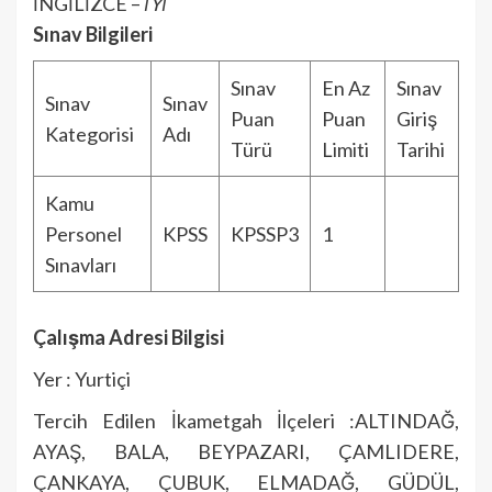
İNGİLİZCE –
İYİ
Sınav Bilgileri
Sınav
En Az
Sınav
Sınav
Sınav
Puan
Puan
Giriş
Kategorisi
Adı
Türü
Limiti
Tarihi
Kamu
Personel
KPSS
KPSSP3
1
Sınavları
Çalışma Adresi Bilgisi
Yer : Yurtiçi
Tercih Edilen İkametgah İlçeleri :ALTINDAĞ,
AYAŞ, BALA, BEYPAZARI, ÇAMLIDERE,
ÇANKAYA, ÇUBUK, ELMADAĞ, GÜDÜL,