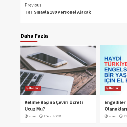
Continue
Previous
TRT Sınavla 180 Personel Alacak
Reading
Daha Fazla
İş İlanları
İş İlanları
Kelime Başına Çeviri Ücreti
Engelliler
Ucuz Mu?
Olanaklar
admin
17 Aralık 2024
admin
13