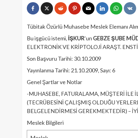
Tübitak Özürlü Muhasebe Meslek Elemanı Alım 
Bu işgücü istemi,
İŞKUR
‘un
GEBZE ŞUBE MÜ
ELEKTRONİK VE KRİPTOLOJİ ARAŞT. ENST
Son Başvuru Tarihi: 30.10.2009
Yayınlanma Tarihi: 21.10.2009, Sayı: 6
Genel Şartlar ve Notlar
-MUHASEBE, FATURALAMA, MÜŞTERİ İLE İ
(TECRÜBESİNİ ÇALIŞMIŞ OLDUĞU YERLERD
BELGELENDİRMESİ GEREKMEKTEDİR) – İY
Meslek Bilgileri
Meslek