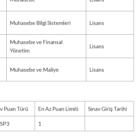
Muhasebe Bilgi Sistemleri
Lisans
Muhasebe ve Finansal
Lisans
Yönetim
Muhasebe ve Maliye
Lisans
av Puan Türü
En Az Puan Limiti
Sınav Giriş Tarihi
SP3
1