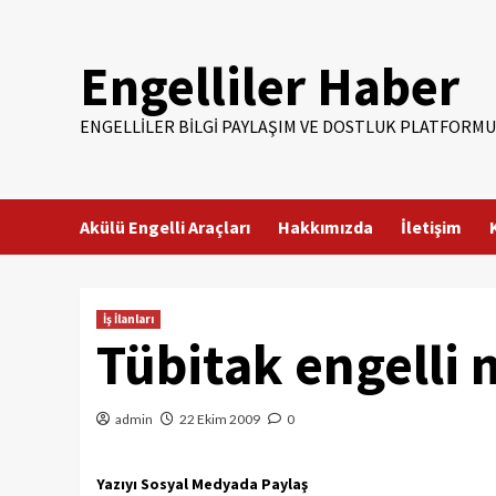
Skip
to
Engelliler Haber
content
ENGELLILER BILGI PAYLAŞIM VE DOSTLUK PLATFORMU
Akülü Engelli Araçları
Hakkımızda
İletişim
İş İlanları
Tübitak engelli
admin
22 Ekim 2009
0
Yazıyı Sosyal Medyada Paylaş