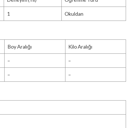
1
Okuldan
Boy Aralığı
Kilo Aralığı
–
–
–
–