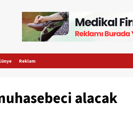
Künye
Reklam
 muhasebeci alacak