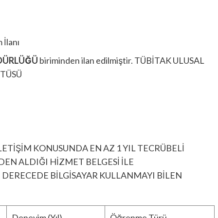
İlanı
DÜRLÜĞÜ
biriminden ilan edilmiştir. TÜBİTAK ULUSAL
İTÜSÜ
LETİŞİM KONUSUNDA EN AZ 1 YIL TECRÜBELİ
EN ALDIĞI HİZMET BELGESİ İLE
İ DERECEDE BİLGİSAYAR KULLANMAYI BİLEN
Deneyim (Yıl)
Öğrenme Türü