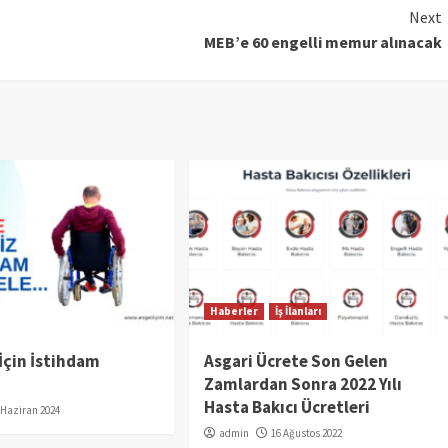
Next
MEB’e 60 engelli memur alınacak
Haberler
İş İlanları
 İçin İstihdam
Asgari Ücrete Son Gelen
ı
Zamlardan Sonra 2022 Yılı
Hasta Bakıcı Ücretleri
 Haziran 2024
admin
16 Ağustos 2022